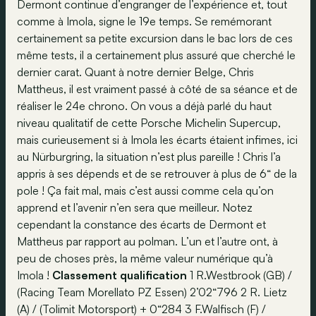
Dermont continue d’engranger de l’expérience et, tout
comme à Imola, signe le 19e temps. Se remémorant
certainement sa petite excursion dans le bac lors de ces
même tests, il a certainement plus assuré que cherché le
dernier carat. Quant à notre dernier Belge, Chris
Mattheus, il est vraiment passé à côté de sa séance et de
réaliser le 24e chrono. On vous a déjà parlé du haut
niveau qualitatif de cette Porsche Michelin Supercup,
mais curieusement si à Imola les écarts étaient infimes, ici
au Nürburgring, la situation n’est plus pareille ! Chris l’a
appris à ses dépends et de se retrouver à plus de 6“ de la
pole ! Ça fait mal, mais c’est aussi comme cela qu’on
apprend et l’avenir n’en sera que meilleur. Notez
cependant la constance des écarts de Dermont et
Mattheus par rapport au polman. L’un et l’autre ont, à
peu de choses près, la même valeur numérique qu’à
Imola !
Classement qualification
1 R.Westbrook (GB) /
(Racing Team Morellato PZ Essen) 2’02“796 2 R. Lietz
(A) / (Tolimit Motorsport) + 0“284 3 F.Walfisch (F) /