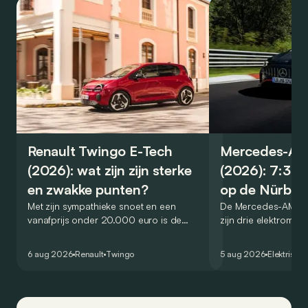
Renault Twingo E-Tech
Mercedes-A
(2026): wat zijn zijn sterke
(2026): 7:32
en zwakke punten?
op de Nürbur
Met zijn sympathieke snoet en een
De Mercedes-AMG C
vanafprijs onder 20.000 euro is de
zijn drie elektromot
Renault Twingo E-Tech een van de
record gevestigd o
aantrekkelijkste elektrische stadswagens
Nürburgring. Maar w
6 aug 2026
Renault
Twingo
5 aug 2026
Elektrisch
van het moment. Maar weet hij ook in de
praktijk te overtuigen? Dit zijn zijn
belangrijkste sterke en zwakke punten.