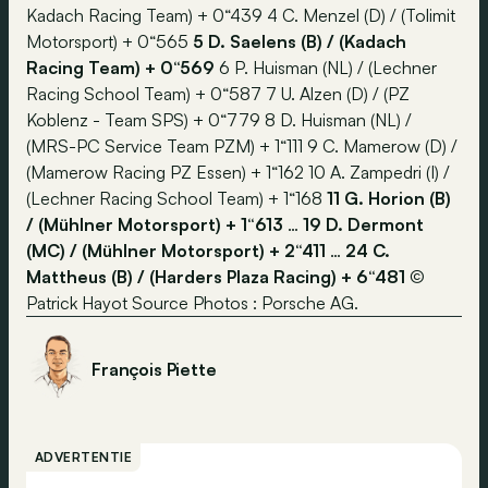
Kadach Racing Team) + 0“439 4 C. Menzel (D) / (Tolimit
Motorsport) + 0“565
5 D. Saelens (B) / (Kadach
Racing Team) + 0“569
6 P. Huisman (NL) / (Lechner
Racing School Team) + 0“587 7 U. Alzen (D) / (PZ
Koblenz - Team SPS) + 0“779 8 D. Huisman (NL) /
(MRS-PC Service Team PZM) + 1“111 9 C. Mamerow (D) /
(Mamerow Racing PZ Essen) + 1“162 10 A. Zampedri (I) /
(Lechner Racing School Team) + 1“168
11 G. Horion (B)
/ (Mühlner Motorsport) + 1“613
…
19 D. Dermont
(MC) / (Mühlner Motorsport) + 2“411
…
24 C.
Mattheus (B) / (Harders Plaza Racing) + 6“481
©
Patrick Hayot Source Photos : Porsche AG.
François Piette
ADVERTENTIE