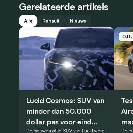
Gerelateerde artikels
Alle
Renault
Nieuws
0.0
Lucid Cosmos: SUV van
Tes
minder dan 50.000
Air
dollar pas voor eind
maa
De nieuwe instap-SUV van Lucid werd
De ee
2027
vro