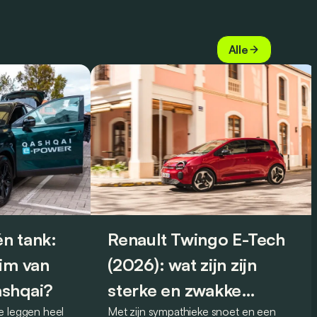
Alle
n tank:
Renault Twingo E-Tech
eim van
(2026): wat zijn zijn
ashqai?
sterke en zwakke
e leggen heel
Met zijn sympathieke snoet en een
punten?