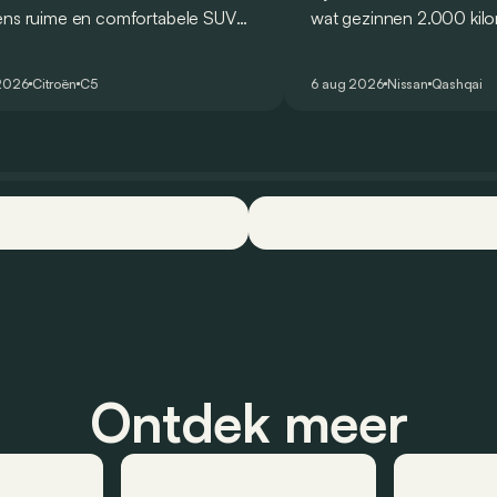
ëns ruime en comfortabele SUV
wat gezinnen 2.000 kil
de kwaliteiten van zijn voorganger
af. Met de Nissan Qash
et elektrische tijdperk vertalen. Is
dat blijkbaar kunnen zo
2026
Citroën
C5
6 aug 2026
Nissan
Qashqai
ok gelukt?
één tankstation of laadp
opzoeken. Klopt dat?
Ontdek meer