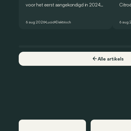
voor het eerst aangekondigd in 2024
Citro
en zou oorspronkelijk nog voor eind
moet 
2026 het gamma van de Amerikaanse
naar h
6 aug 2026
Lucid
Elektrisch
6 aug 
constructeur vervoegen.
dat o
Alle artikels