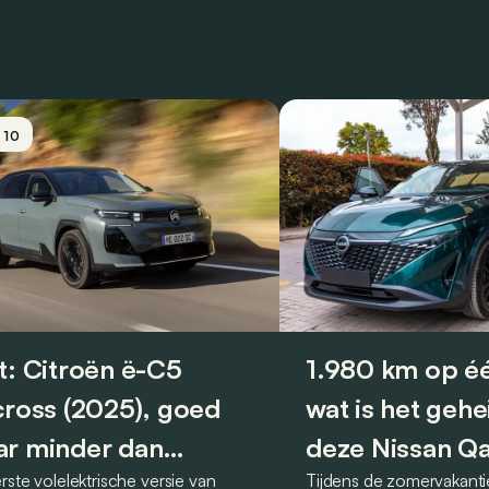
/ 10
t: Citroën ë-C5
1.980 km op éé
cross (2025), goed
wat is het geh
r minder dan
deze Nissan Q
rste volelektrische versie van
Tijdens de zomervakanti
eger