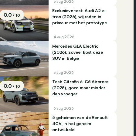
3 aug 2026
Exclusieve test: Audi A2 e-
0.0
/ 10
tron (2026), wij reden in
primeur met het prototype
4 aug 2026
Mercedes GLA Electric
(2026): zoveel kost deze
SUV in België
3 aug 2026
Test: Citroën ë-C5 Aircross
0.0
/ 10
(2025), goed maar minder
dan vroeger
6 aug 2026
5 geheimen van de Renault
4CV, in het geheim
ontwikkeld