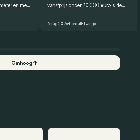
ometer en meer
vanafprijs onder 20.000 euro is de
qai e-Power zou
Renault Twingo E-Tech een van de
nder ook maar
aantrekkelijkste elektrische stadswagens
6 aug 2026
Renault
Twingo
aal te moeten
van het moment. Maar weet hij ook in
de praktijk te overtuigen? Dit zijn zijn
belangrijkste sterke en zwakke punten.
Omhoog