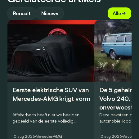
Renault
Nieuws
Alle
Eerste elektrische SUV van
De 5 geheime
Mercedes-AMG krijgt vorm
Volvo 240, de
onverwoestb
Affalterbach heeft nieuwe beelden
kubus
Deze baksteen op w
gedeeld van de eerste volledig
automobiel icoon? Ja
elektrische SUV die uitsluitend als
nieuw genre in het 
Mercedes-AMG wordt verkocht. Veel
van de veilige, prak
10 aug 2026
Mercedes
AMG
10 aug 2026
Volvo
Ret