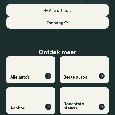
wordt echter nog niet prijsgegeven.
onverwoestbare bre
zeker snuifje ‘chique
Alle artikels
een ongelooflijk suc
zegt alles: hij was b
markt in 4 reeksen.
Omhoog
Ontdek meer
Alle auto’s
Beste auto’s
Recentste
Aanbod
nieuws