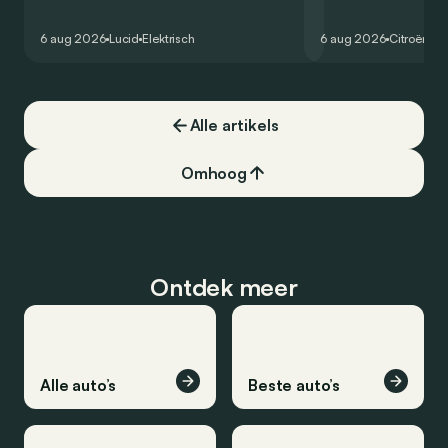
zou oorspronkelijk nog voor eind 2026
moet de kwaliteiten
het gamma van de Amerikaanse
naar het elektrische 
6 aug 2026
Lucid
Elektrisch
6 aug 2026
Citroën
C5
constructeur vervoegen.
dat ook gelukt?
Alle artikels
Omhoog
Ontdek meer
Alle auto’s
Beste auto’s