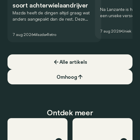
soort achterwielaandrijver
Na Lanzante is het n
Mazda heeft de dingen altijd graag wat
een unieke versie v
anders aangepakt dan de rest. Deze
voor te stellen die
conceptcar die in 2006 debuteerde in
voor gebruik op de
7 aug 2026
Uniek
Detroit bewijst dat op heel knappe wijze.
7 aug 2026
Mazda
Retro
Alle artikels
Omhoog
Ontdek meer