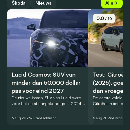
Škoda
Nieuws
Alle
0.0
/ 10
Lucid Cosmos: SUV van
Test: Citroën
minder dan 50.000 dollar
(2025), goed
pas voor eind 2027
dan vroeger
De nieuwe instap-SUV van Lucid werd
De eerste volelektri
voor het eerst aangekondigd in 2024 en
Citroëns ruime en 
zou oorspronkelijk nog voor eind 2026
moet de kwaliteiten
het gamma van de Amerikaanse
naar het elektrische 
6 aug 2026
Lucid
Elektrisch
6 aug 2026
Citroën
C5
constructeur vervoegen.
dat ook gelukt?