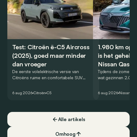
Test: Citroën ë-C5 Aircross
1.980 km op é
(2025), goed maar minder
is het geheim
dan vroeger
Nissan Qashq
De eerste volelektrische versie van
Tijdens de zomervak
Citroëns ruime en comfortabele SUV
wat gezinnen 2.000
moet de kwaliteiten van zijn voorganger
af. Met de Nissan 
naar het elektrische tijdperk vertalen. Is
dat blijkbaar kunne
6 aug 2026
Citroën
C5
6 aug 2026
Nissan
Qa
dat ook gelukt?
één tankstation of 
opzoeken. Klopt dat
Alle artikels
Omhoog