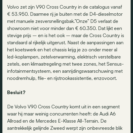
Volvo zet zijn V90 Cross Country in de catalogus vanaf
€ 53.950. Daarmee rij je buiten met de D4-dieselmotor
met manuele zesversnellingsbak.”Onze” D5 verlaat de
showroom niet voor minder dan € 60.350. Dat lijkt een
stevige prijs – en is het ook – maar de Cross Country is
standaard al rijkelijk uitgerust. Naast de aanpassingen aan
het koetswerk en het chassis krijg je zo onder meer al
led-koplampen, zetelverwarming, elektrisch verstelbare
zetels, een klimaatregeling met twee zones, het Sensus-
infotainmentsysteem, een aanrijdingswaarschuwing met
noodremhulp, file- en rijstrookassistentie, enzovoort.
Besluit?
De Volvo V90 Cross Country komt uit in een segment
waar hij maar weinig concurrenten heeft: de Audi A6
Allroad en de Mercedes E-Klasse All-Terrain. De
aantrekkelijk gelijnde Zweed werpt zijn onbevreesde blik