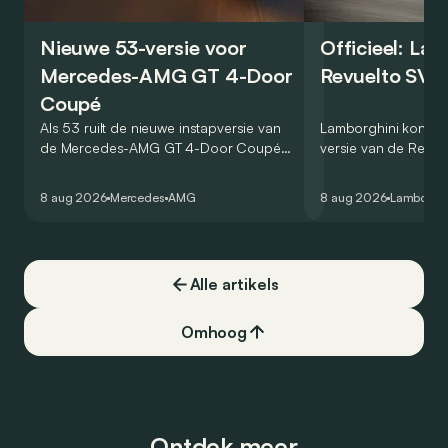
Nieuwe 53-versie voor
Officieel: La
Mercedes-AMG GT 4-Door
Revuelto SV 
Coupé
Als 53 ruilt de nieuwe instapversie van
Lamborghini kondig
de Mercedes-AMG GT 4-Door Coupé
versie van de Revue
zijn V8 in voor een zes-in-lijn. In de
rondetijd van 1:41,6
virtuele wereld dan toch…
Hockenheimring. Het
8 aug 2026
Mercedes
AMG
8 aug 2026
Lamborghi
een record voor pr
Alle artikels
Omhoog
Ontdek meer