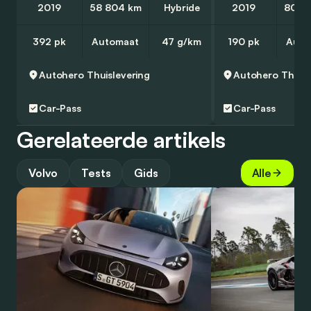
2019
58 804 km
Hybride
2019
80 8
392 pk
Automaat
47 g/km
190 pk
Auto
Autohero
Thuislevering
Autohero
Thuisl
Car-Pass
Car-Pass
Gerelateerde artikels
Volvo
Tests
Gids
Alle