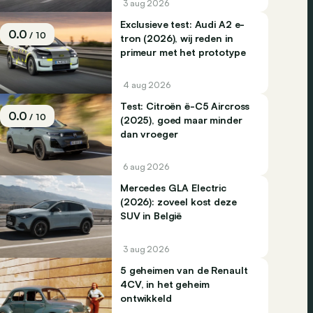
3 aug 2026
Exclusieve test: Audi A2 e-
0.0
/ 10
tron (2026), wij reden in
primeur met het prototype
4 aug 2026
Test: Citroën ë-C5 Aircross
0.0
/ 10
(2025), goed maar minder
dan vroeger
6 aug 2026
Mercedes GLA Electric
(2026): zoveel kost deze
SUV in België
3 aug 2026
5 geheimen van de Renault
4CV, in het geheim
ontwikkeld