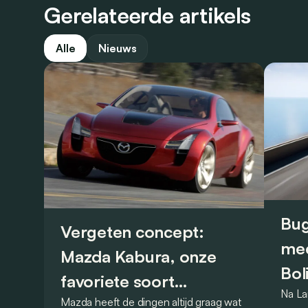
Gerelateerde artikels
Alle
Nieuws
Bug
Vergeten concept:
mee
Mazda Kabura, onze
Bol
favoriete soort
Na La
Mazda heeft de dingen altijd graag wat
achterwielaandrijver