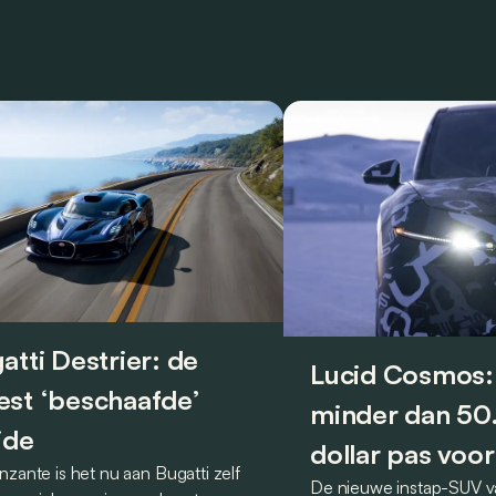
atti Destrier: de
Lucid Cosmos:
st ‘beschaafde’
minder dan 5
ide
dollar pas voor
nzante is het nu aan Bugatti zelf
De nieuwe instap-SUV v
2027