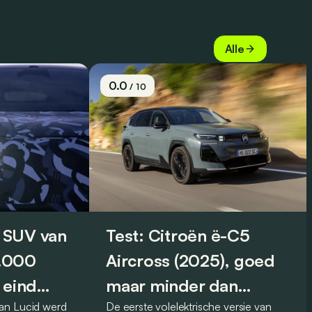
Alle
0.0
/ 10
 SUV van
Test: Citroën ë-C5
0.000
Aircross (2025), goed
 eind
maar minder dan
an Lucid werd
De eerste volelektrische versie van
vroeger