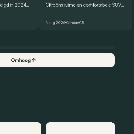
digd in 2024
Citroëns ruime en comfortabele SUV
og voor eind
moet de kwaliteiten van zijn voorganger
 Amerikaanse
naar het elektrische tijdperk vertalen. Is
6 aug 2026
Citroën
C5
.
dat ook gelukt?
Omhoog