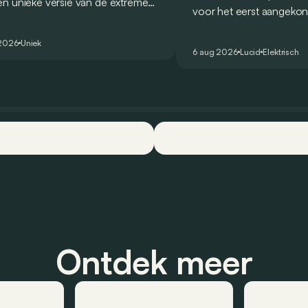
n unieke versie van de extreme
voor het eerst aangekon
 voor te stellen die
en zou oorspronkelijk n
ologeerd is voor gebruik op de
2026 het gamma van de
 2026
Uniek
are weg.
6 aug 2026
Lucid
Elektrisch
constructeur vervoegen
Ontdek meer