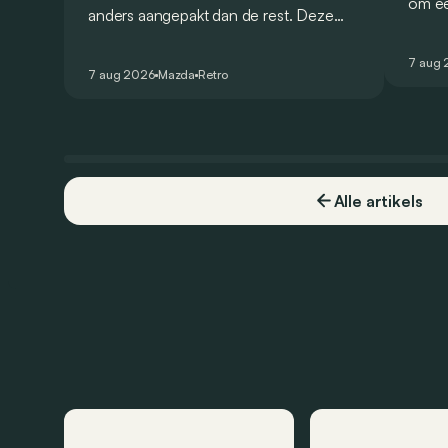
om ee
anders aangepakt dan de rest. Deze
Bolide
conceptcar die in 2006 debuteerde in
gehom
Detroit bewijst dat op heel knappe
7 aug
openb
7 aug 2026
Mazda
Retro
wijze.
Alle artikels