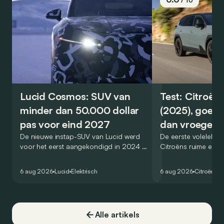
/ 10
Lucid Cosmos: SUV van
Test: Citroën
minder dan 50.000 dollar
(2025), goed
pas voor eind 2027
dan vroeger
De nieuwe instap-SUV van Lucid werd
De eerste volelektri
voor het eerst aangekondigd in 2024 en
Citroëns ruime en 
zou oorspronkelijk nog voor eind 2026
moet de kwaliteiten
het gamma van de Amerikaanse
naar het elektrische 
6 aug 2026
Lucid
Elektrisch
6 aug 2026
Citroën
C5
constructeur vervoegen.
dat ook gelukt?
Alle artikels