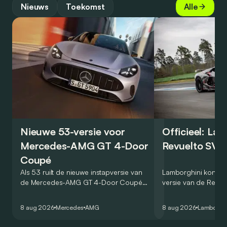
Nieuws
Toekomst
Alle
Nieuwe 53-versie voor
Officieel: La
Mercedes-AMG GT 4-Door
Revuelto SV 
Coupé
Als 53 ruilt de nieuwe instapversie van
Lamborghini kondig
de Mercedes-AMG GT 4-Door Coupé
versie van de Revue
zijn V8 in voor een zes-in-lijn. In de
rondetijd van 1:41,6
virtuele wereld dan toch…
Hockenheimring. Het
8 aug 2026
Mercedes
AMG
8 aug 2026
Lamborghi
een record voor pr