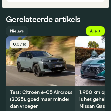
Gerelateerde artikels
Nieuws
Alle
0.0
/ 10
Test: Citroën ë-C5 Aircross
1.980 km op é
(2025), goed maar minder
is het geheim
dan vroeger
Nissan Qashq