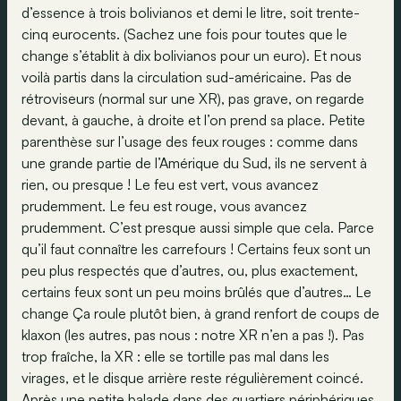
d’essence à trois bolivianos et demi le litre, soit trente-
cinq eurocents. (Sachez une fois pour toutes que le
change s’établit à dix bolivianos pour un euro). Et nous
voilà partis dans la circulation sud-américaine. Pas de
rétroviseurs (normal sur une XR), pas grave, on regarde
devant, à gauche, à droite et l’on prend sa place. Petite
parenthèse sur l’usage des feux rouges : comme dans
une grande partie de l’Amérique du Sud, ils ne servent à
rien, ou presque ! Le feu est vert, vous avancez
prudemment. Le feu est rouge, vous avancez
prudemment. C’est presque aussi simple que cela. Parce
qu’il faut connaître les carrefours ! Certains feux sont un
peu plus respectés que d’autres, ou, plus exactement,
certains feux sont un peu moins brûlés que d’autres… Le
change Ça roule plutôt bien, à grand renfort de coups de
klaxon (les autres, pas nous : notre XR n’en a pas !). Pas
trop fraîche, la XR : elle se tortille pas mal dans les
virages, et le disque arrière reste régulièrement coincé.
Après une petite balade dans des quartiers périphériques,