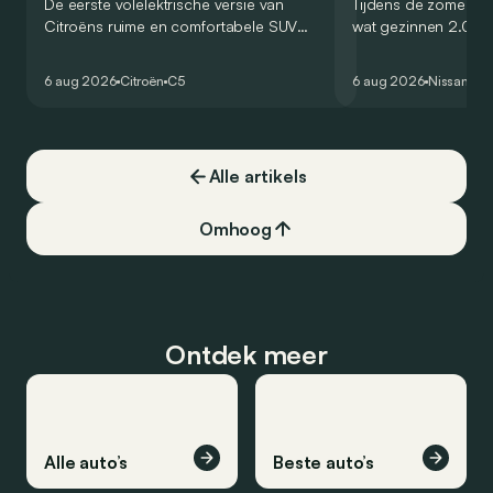
De eerste volelektrische versie van
Tijdens de zomervak
Citroëns ruime en comfortabele SUV
wat gezinnen 2.000
moet de kwaliteiten van zijn voorganger
af. Met de Nissan 
naar het elektrische tijdperk vertalen. Is
dat blijkbaar kunne
6 aug 2026
Citroën
C5
6 aug 2026
Nissan
Qa
dat ook gelukt?
één tankstation of 
opzoeken. Klopt dat
Alle artikels
Omhoog
Ontdek meer
Alle auto’s
Beste auto’s