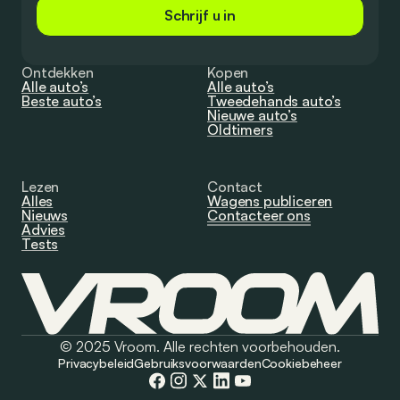
Schrijf u in
Ontdekken
Kopen
Alle auto’s
Alle auto’s
Beste auto’s
Tweedehands auto’s
Nieuwe auto’s
Oldtimers
Lezen
Contact
Alles
Wagens publiceren
Nieuws
Contacteer ons
Advies
Tests
© 2025 Vroom. Alle rechten voorbehouden.
Privacybeleid
Gebruiksvoorwaarden
Cookiebeheer