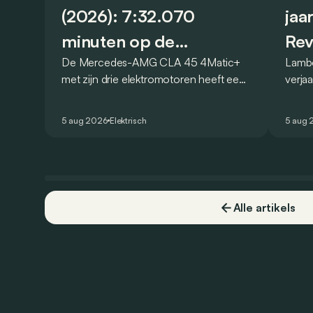
(2026): 7:32.070
jaa
minuten op de
Rev
De Mercedes-AMG CLA 45 4Matic+
Lambo
Nürburgring
met zijn drie elektromotoren heeft een
verja
nieuw record gevestigd op de
Revue
legendarische Nürburgring. Maar welk
speci
5 aug 2026
Elektrisch
5 aug 
record precies?
breng
besch
Alle artikels