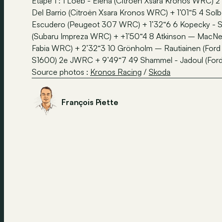
Etape 1 : 1 Loeb - Elena (Citroën Xsara Kronos WRC)
Del Barrio (Citroën Xsara Kronos WRC) + 1’01“5 4 So
Escudero (Peugeot 307 WRC) + 1’32“6 6 Kopecky - S
(Subaru Impreza WRC) + +1’50“4 8 Atkinson – MacNea
Fabia WRC) + 2’32“3 10 Grönholm – Rautiainen (Ford 
S1600) 2e JWRC + 9’49“7 49 Shammel - Jadoul (Ford 
Source photos :
Kronos Racing
/
Skoda
François Piette