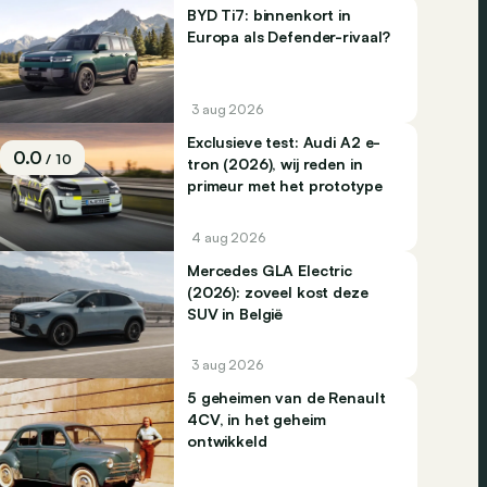
BYD Ti7: binnenkort in
Europa als Defender-rivaal?
3 aug 2026
Exclusieve test: Audi A2 e-
0.0
/ 10
tron (2026), wij reden in
primeur met het prototype
4 aug 2026
Mercedes GLA Electric
(2026): zoveel kost deze
SUV in België
3 aug 2026
5 geheimen van de Renault
4CV, in het geheim
ontwikkeld