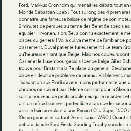
Ford, Markkus Grönholm qui menait les débats tout en
Monde Sébastien Loeb ! Tout au long des 4 premières s
connaître une fameuse baisse de régime de son moteur, 
2 minutes de perdues au terme des 5e et 6e spéciales. P
équipier Hirvonen, alors 3e, a connu exactement le mê
places du général ! Voilà qui va mettre de l’ambiance p
classement. Duval patiente furieusement ! Le team Kro
qu’heureux en tant que Belge. Mais nos couleurs sont 
Casier et le Luxembourgeois à licence belge Gilles Sch
trouve pour l’instant à la 7e place du général. Stepha
place en dépit de problème de pneus ! Visiblement, ma
l’adaptation aux Pirelli s’avère moins performante que 
chronos ne suivent pas ! Même constat pour la Skoda 
sont à nouveau de petits problèmes qui le retardent et
ont un refroidissement perfectible alors que les second
dans le bain au volant d’une Renault Clio Super 1600 ! U
18e au général et surtout 2e en Junior WRC ! Quant à G
débuté dans le Ford Fiesta Sporting Trophy sous les me