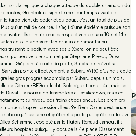
 donnant la réplique à chaque attaque du double champion du
péciales, Grönholm a signé le meilleur temps avant de
le turbo vient de céder et du coup, c’est un total de plus de
lus qu’un fait de course, il s’agit d’une épidémie puisque son
me avatar ! Ils sont retombés respectivement aux 10e et 14e
our les deux journées restantes afin de remonter au
nos trustant le podium avec ses 3 Xsara, on ne peut être
aussi portées vers le sommet par Stéphane Prévot, Duval,
ammel. Siégeant à droite du pilote, Stephane Prévot se
ne Sarrazin pointe effectivement la Subaru WRC d’usine à cette
lgré les gros progrès accomplis par Subaru depuis un mois,
celle de Citroën/BFGoodricht. Solberg est certes 4e, mais les
de Duval. Il a nous a enflammé lors du shakedown, mais ce
P
 notamment au niveau des freins et des pneus. Les premiers
s montent trop en pression. Il est 9e Bern Casier s’est lancé
n choix qu’il assume et qu’il met à profit puisqu’il se retrouve
illes Schammel, coploté par le Hutois Renaud Jamoul, il a
illeurs hospices puisqu’il y occupe la 4e place Classement