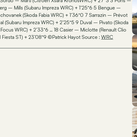
 2 Sordo – Marti (Citroën Xsara KronosWRC) + 27“3 3 Pons –
lberg – Mills (Subaru Impreza WRC) + 1’25“6 5 Bengue –
chovanek (Skoda Fabia WRC) + 1’36“0 7 Sarrazin – Prévot
l (Subaru Impreza WRC) + 2’25“5 9 Duval – Pivato (Skoda
Focus WRC) + 2’33“6 … 18 Casier – Miclotte (Renault Clio
Fiesta ST) + 23’08“9 ©Patrick Hayot Source :
WRC