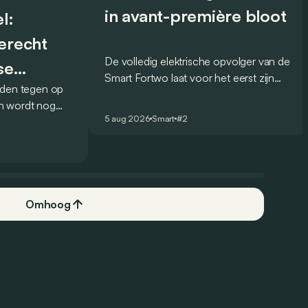
in avant-première bloot
l:
terecht
De volledig elektrische opvolger van de
se
Smart Fortwo laat voor het eerst zijn
lden tegen op
design zien, en dat op een opvallende
n wordt nog
manier: via muurschilderingen over de
5 aug 2026
Smart
#2
et Franse
hele wereld.
k over het
 was de 16 in
k aanbod.
Omhoog