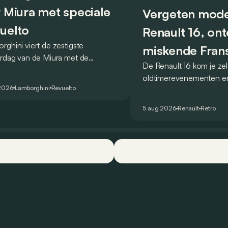
r Miura met speciale
Vergeten mode
uelto
Renault 16, on
rghini viert de zestigste
miskende Fran
ardag van de Miura met de
De Renault 16 kom je ze
revolutionair
lto Miura 60° Homage, een
oldtimerevenementen e
ale reeks die een eerbetoon
2026
Lamborghini
Revuelto
steeds veel gebruikt in h
t aan wat algemeen wordt
hinterland. Hij wordt vaa
ouwd als de allereerste supercar.
5 aug 2026
Renault
Retro
hoofd gezien, maar toch
1965 een absoluut unie