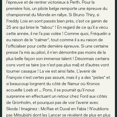
l’épreuve et de rentrer victorieux à Perth. Pour la
première fois, un pilote belge remporte une épreuve du
championnat du Monde en rallye. Si Bruno Thiry, si
Freddy Loix en sont passés bien près, c’est ce gamin de
25 ans qui brise le “tabou“ ! En regard de ce qu’il a vécu
cette année, il ne l’a pas volée ! Comme quoi, Fréquelin a
eu raison de le “calmer“, tout comme il a eu raison de
l’officialiser pour cette dernière épreuve. Si une certaine
presse l’a mis au pilori, il n’en démontre pas moins de la
plus belle façon son immense talent ! Désormais certains
cons vont se taire (ce n’est pas plus mal) et d’autres vont
tourner casaque ! La vie est ainsi faite. L’avenir de
François n’est certes pas assuré, mais il y a des “pistes“ et
si beaucoup lorgnent du côté de Namur où Kronos
accueille Loeb et … Pons, il se pourrait qu’il nous
surprenne en effectuant un retour chez Ford aux côtés
de Grönholm, et pourquoi pas de voir l’avenir avec
Skoda ! Imaginez : McRae et Duval en Fabia ! N’oublions
pas Mitsubishi dont les Lancer se révèlent de plus en plus