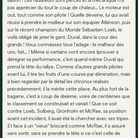
liaison ! Les radiateurs sont percés et la mécanique n’a
pas apprécier du tout le coup de chaleur… Le moteur est
out, tout comme son pilote ! Quelle déveine, lui qui avait
réussi à prendre le meilleur sur son équipier Atkinson, puis
sur le récent champion du Monde Sébastien Loeb, le
voilà obligé de jeter le gant. Duval, dans la cour des
grands ! Vous connaissez tous l’adage : le malheur des
uns, fait… ! Même si certains vont encore tprouver à
dénigrer sa performance, c’est quand même Duval qui
prend la tête du rallye. Comme d’autres grands pilotes
avant lui, il tire les fruits d’une course par élimination, mais
à bien regarder par le détail les chronos réalisés
précédemment, il la mérite cette place. Au plus fort de la
bagarre, c’est à coup de dixième, voire de centièmes que
le classement se construisait et variait ! Que ce soit
contre Loeb, Solberg, Grönholm et McRae, sa position
avant cet incident, il avait été la chercher avec ses tripes.
Et face à un “vieux“ briscard comme McRae, il a assuré
sans sortir, sans se prendre la tête si ce n’est celle de