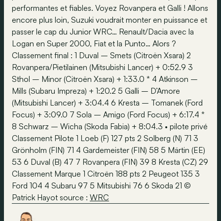
performantes et fiables. Voyez Rovanpera et Galli ! Allons
encore plus loin, Suzuki voudrait monter en puissance et
passer le cap du Junior WRC… Renault/Dacia avec la
Logan en Super 2000, Fiat et la Punto… Alors ?
Classement final : 1 Duval – Smets (Citroën Xsara) 2
Rovanpera/Pietilainen (Mitsubishi Lancer) + 0:52.9 3
Sthol – Minor (Citroën Xsara) + 1:33.0 * 4 Atkinson –
Mills (Subaru Impreza) + 1:20.2 5 Galli – D’Amore
(Mitsubishi Lancer) + 3:04.4 6 Kresta – Tomanek (Ford
Focus) + 3:09.0 7 Sola – Amigo (Ford Focus) + 6:17.4 *
8 Schwarz – Wicha (Skoda Fabia) + 8:04.3 • pilote privé
Classement Pilote 1 Loeb (F) 127 pts 2 Solberg (N) 71 3
Grönholm (FIN) 71 4 Gardemeister (FIN) 58 5 Märtin (EE)
53 6 Duval (B) 47 7 Rovanpera (FIN) 39 8 Kresta (CZ) 29
Classement Marque 1 Citroën 188 pts 2 Peugeot 135 3
Ford 104 4 Subaru 97 5 Mitsubishi 76 6 Skoda 21 ©
Patrick Hayot source :
WRC