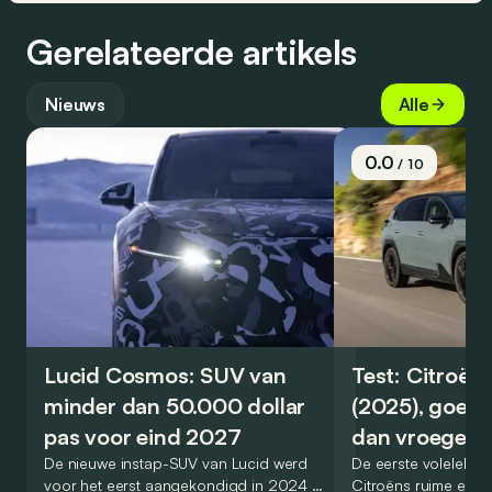
Gerelateerde artikels
Nieuws
Alle
0.0
/ 10
Lucid Cosmos: SUV van
Test: Citroën
minder dan 50.000 dollar
(2025), goed
pas voor eind 2027
dan vroeger
De nieuwe instap-SUV van Lucid werd
De eerste volelektri
voor het eerst aangekondigd in 2024 en
Citroëns ruime en 