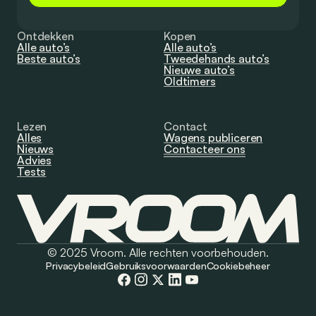
Ontdekken
Kopen
Alle auto’s
Alle auto’s
Beste auto’s
Tweedehands auto’s
Nieuwe auto’s
Oldtimers
Lezen
Contact
Alles
Wagens publiceren
Nieuws
Contacteer ons
Advies
Tests
© 2025 Vroom. Alle rechten voorbehouden.
Privacybeleid
Gebruiksvoorwaarden
Cookiebeheer