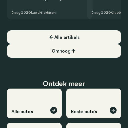
zou oorspronkelijk nog voor eind 2026
moet de kwaliteiten
het gamma van de Amerikaanse
naar het elektrische 
6 aug 2026
Lucid
Elektrisch
6 aug 2026
Citroën
C5
constructeur vervoegen.
dat ook gelukt?
Alle artikels
Omhoog
Ontdek meer
Alle auto’s
Beste auto’s