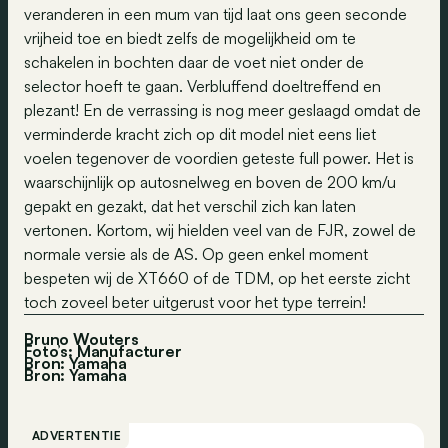
veranderen in een mum van tijd laat ons geen seconde
vrijheid toe en biedt zelfs de mogelijkheid om te
schakelen in bochten daar de voet niet onder de
selector hoeft te gaan. Verbluffend doeltreffend en
plezant! En de verrassing is nog meer geslaagd omdat de
verminderde kracht zich op dit model niet eens liet
voelen tegenover de voordien geteste full power. Het is
waarschijnlijk op autosnelweg en boven de 200 km/u
gepakt en gezakt, dat het verschil zich kan laten
vertonen. Kortom, wij hielden veel van de FJR, zowel de
normale versie als de AS. Op geen enkel moment
bespeten wij de XT660 of de TDM, op het eerste zicht
toch zoveel beter uitgerust voor het type terrein!
Bruno Wouters
Foto’s: Manufacturer
Bron: Yamaha
Bron:
Yamaha
ADVERTENTIE