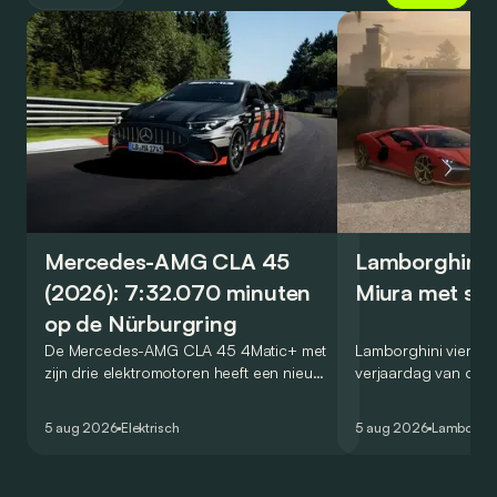
Mercedes-AMG CLA 45
Lamborghini v
(2026): 7:32.070 minuten
Miura met spe
op de Nürburgring
De Mercedes-AMG CLA 45 4Matic+ met
Lamborghini viert de
zijn drie elektromotoren heeft een nieuw
verjaardag van de M
record gevestigd op de legendarische
Miura 60° Homage, 
Nürburgring. Maar welk record precies?
die een eerbetoon 
5 aug 2026
Elektrisch
5 aug 2026
Lamborghi
algemeen wordt be
allereerste supercar