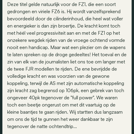
Deze titel gelde natuurlijk voor de FZ1, die een soort
gedrongen en viriele FZ6 is. Hij wordt vanzelfsprekend
bevoordeeld door de cilinderinhoud, die heel wat voller
en energieker is dan zijn broertje. De kracht komt toch
met héél veel progressiviteit aan en met de FZ1 op het
onzekere wegdek rijden van de vroege ochtend vormde
nooit een handicap. Maar wat een plezier om de wapens
te laten spreken op de droge gedeeltes! Het toeval en de
zin van elk van de journalisten liet ons toe om langer met
de twee FJR modellen te rijden. De ene bevrijdde de
volledige kracht en was voorzien van de gewone
koppeling, terwijl de AS met zijn automatische koppeling
zijn kracht zag begrensd op 106pk, een gebrek van toch
ongeveer 40pk tegenover de "full power". We waren
toch een beetje ongerust om met dit vaartuig op de
kleine baantjes te gaan rijden. Wij startten dus langzaam
om ons de tijd te gunnen het weer dankbaar te zijn
tegenover de natte ochtendtrip...