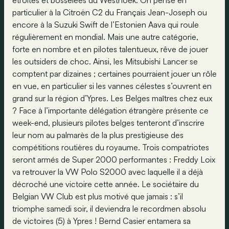
étroites et bosselées du Westhoek. On pense en
particulier à la Citroën C2 du Français Jean-Joseph ou
encore à la Suzuki Swift de l’Estonien Aava qui roule
régulièrement en mondial. Mais une autre catégorie,
forte en nombre et en pilotes talentueux, rêve de jouer
les outsiders de choc. Ainsi, les Mitsubishi Lancer se
comptent par dizaines ; certaines pourraient jouer un rôle
en vue, en particulier si les vannes célestes s’ouvrent en
grand sur la région d’Ypres. Les Belges maîtres chez eux
? Face à l’importante délégation étrangère présente ce
week-end, plusieurs pilotes belges tenteront d’inscrire
leur nom au palmarès de la plus prestigieuse des
compétitions routières du royaume. Trois compatriotes
seront armés de Super 2000 performantes : Freddy Loix
va retrouver la VW Polo S2000 avec laquelle il a déjà
décroché une victoire cette année. Le sociétaire du
Belgian VW Club est plus motivé que jamais : s’il
triomphe samedi soir, il deviendra le recordmen absolu
de victoires (5) à Ypres ! Bernd Casier entamera sa