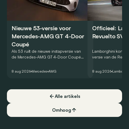
Nieuwe 53-versie voor
Officieel: La
Mercedes-AMG GT 4-Door
Revuelto SV 
Coupé
Als 53 ruilt de nieuwe instapversie van
Lamborghini kondig
de Mercedes-AMG GT 4-Door Coupé
versie van de Revue
zijn V8 in voor een zes-in-lijn. In de
rondetijd van 1:41,6
virtuele wereld dan toch…
Hockenheimring. Het
8 aug 2026
Mercedes
AMG
8 aug 2026
Lamborghi
een record voor pr
Alle artikels
Omhoog