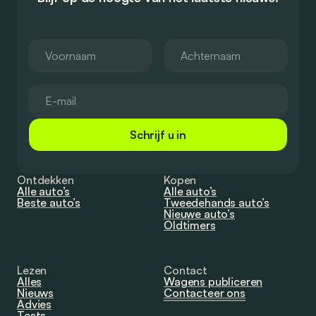
Schrijf u in
Ontdekken
Kopen
Alle auto’s
Alle auto’s
Beste auto’s
Tweedehands auto’s
Nieuwe auto’s
Oldtimers
Lezen
Contact
Alles
Wagens publiceren
Nieuws
Contacteer ons
Advies
Tests