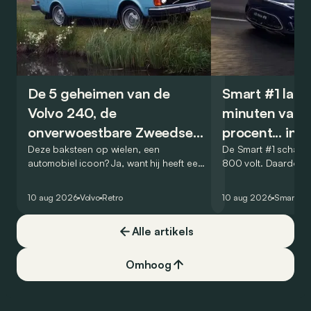
De 5 geheimen van de
Smart #1 laadt
Volvo 240, de
minuten van 
onverwoestbare Zweedse
procent... in 
kubus
Deze baksteen op wielen, een
De Smart #1 schakel
automobiel icoon? Ja, want hij heeft een
800 volt. Daardoor 
nieuw genre in het leven geroepen: dat
amper 12 minuten om
van de veilige, praktische en
elektrische SUV van
10 aug 2026
Volvo
Retro
10 aug 2026
Smart
#1
onverwoestbare breaks met toch een
te laden.
zeker snuifje ‘chique’. In de VS werd het
Alle artikels
een ongelooflijk succes. Zijn carrière
zegt alles: hij was bijna 20 jaar op de
markt in 4 reeksen.
Omhoog