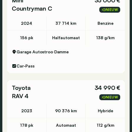
Mini
35 000 €
Countryman C
NIEUW
2024
37 714 km
Benzine
156 pk
Halfautomaat
138 g/km
Garage Autostroo
Damme
Car-Pass
Toyota
34 990 €
RAV 4
NIEUW
2023
90 376 km
Hybride
178 pk
Automaat
112 g/km