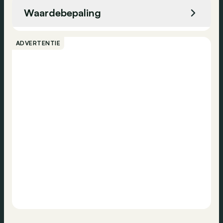
X Line 07LK Travel Paket 0851 Taal Duits 0886
Waardebepaling
Boorddocumentatie Nederlands 08KA
Olieverversingsinterval 24 mnd/30.000 km
Bellen
08R3 COC EXTRA UITRUSTING 08R9
ADVERTENTIE
Koelmiddel R1234yf 08TF Actieve
Contact
voetgangersbescherming 0931 Standaard
winter- i.p.v. zomerbanden 09T5 Specifieke
accessoires X