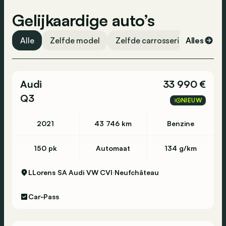
Gelijkaardige auto’s
Alle
Zelfde model
Zelfde carrosserievorm
Alles
Ze
Audi
33 990 €
Q3
NIEUW
2021
43 746 km
Benzine
150 pk
Automaat
134 g/km
LLorens SA Audi VW CVI
Neufchâteau
Car-Pass