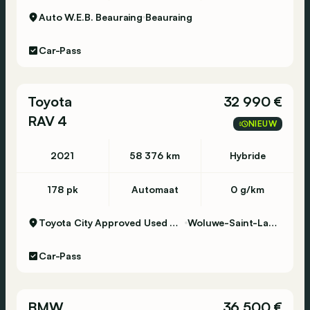
Auto W.E.B. Beauraing
Beauraing
Car-Pass
Toyota
32 990 €
RAV 4
NIEUW
2021
58 376 km
Hybride
178 pk
Automaat
0 g/km
Toyota City Approved Used Woluwe
Woluwe-Saint-Lambert
Car-Pass
BMW
36 500 €