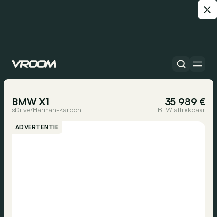
Alle auto’s
1/19
BMW X1
35 989 €
sDrive/Harman-Kardon
BTW aftrekbaar
ADVERTENTIE