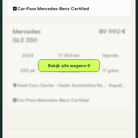
Car-Pass
Mercedes-Benz Certified
Mercedes
89 990 €
GLE 350
2024
17 363 km
Hybride
Bekijk alle wagens
333 pk
Automaat
17 g/km
Used Cars Center - Hedin Automotive Kapellen
Kapellen
Car-Pass
Mercedes-Benz Certified