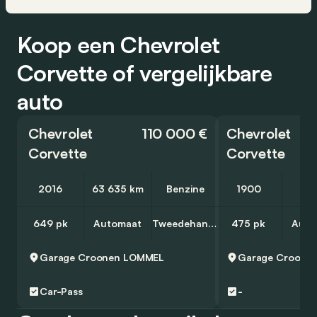
Koop een Chevrolet
Corvette of vergelijkbare
auto
Chevrolet
110 000 €
Chevrolet
Corvette
Corvette
2016
63 635 km
Benzine
1900
10
649 pk
Automaat
Tweedehands
475 pk
Auto
Garage Croonen
LOMMEL
Garage Croone
Car-Pass
-