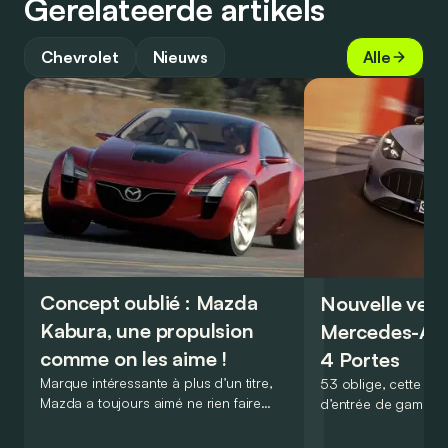
Gerelateerde artikels
Chevrolet
Nieuws
Alle
Concept oublié : Mazda
Nouvelle vers
Kabura, une propulsion
Mercedes-A
comme on les aime !
4 Portes
Marque intéressante à plus d’un titre,
53 oblige, cette nou
Mazda a toujours aimé ne rien faire
d’entrée de gamme
comme les autres. Ce concept présenté
GT Coupé 4 Portes 
au salon de Détroit en 2006 le prouve
un six-cylindre en li