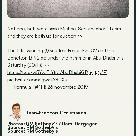
Not one, but two classic Michael Schumacher F1 cars...
and they are both up for auction 👀
The title-winning
@ScuderiaFerrari
F2002 and the
Benetton B192 go under the hammer in Abu Dhabi this
Saturday (30/11)! >>
https://t.co/w5YvJTtYtr
#AbuDhabiGP
🇦🇪
#F1
pic.twitter.com/igwd1A80Xu
— Formula 1 (@F1)
26 novembre 2019
Jean-Francois Christiaens
Photos: RM Sotheby's / Remi Dargegen
Source: RM Sotheby's
Source:
RM Sotheby's