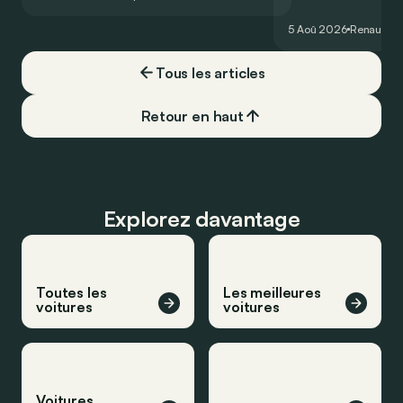
France profonde, la 
souvent oubliée… Po
5 Aoû 2026
Renault
Re
proposait en 1965 ét
!
Tous les articles
Retour en haut
Explorez davantage
Toutes les
Les meilleures
voitures
voitures
Voitures