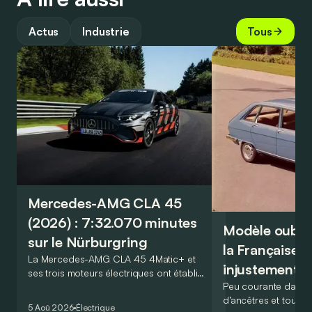
Actus
Industrie
Tous
Mercedes-AMG CLA 45
(2026) : 7:32.070 minutes
Modèle oublié 
sur le Nürburgring
la Française r
La Mercedes-AMG CLA 45 4Matic+ et
injustement 
ses trois moteurs électriques ont établi
Peu courante dans l
un nouveau record sur le légendaire
d’ancêtres et toujou
circuit du Nürburgring… mais lequel ?
5 Aoû 2026
Électrique