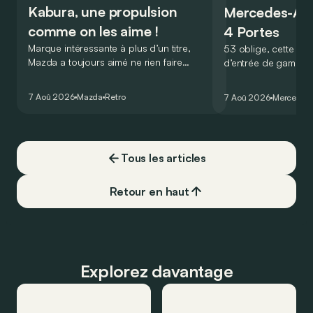
Kabura, une propulsion
Mercedes-A
comme on les aime !
4 Portes
Marque intéressante à plus d’un titre,
53 oblige, cette nou
Mazda a toujours aimé ne rien faire
d’entrée de gamme
comme les autres. Ce concept présenté
GT Coupé 4 Portes 
au salon de Détroit en 2006 le prouve
un six-cylindre en li
7 Aoû 2026
Mazda
Retro
7 Aoû 2026
Mercedes
de la plus belle des manières…
moins…
Tous les articles
Retour en haut
Explorez davantage