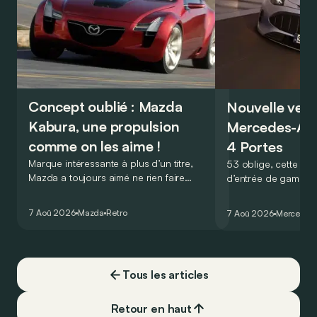
Concept oublié : Mazda
Nouvelle vers
Kabura, une propulsion
Mercedes-A
comme on les aime !
4 Portes
Marque intéressante à plus d’un titre,
53 oblige, cette nou
Mazda a toujours aimé ne rien faire
d’entrée de gamme
comme les autres. Ce concept présenté
GT Coupé 4 Portes 
au salon de Détroit en 2006 le prouve
un six-cylindre en li
7 Aoû 2026
Mazda
Retro
7 Aoû 2026
Mercedes
de la plus belle des manières…
moins…
Tous les articles
Retour en haut