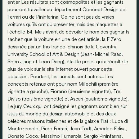
entier Les résultats sont cosmopolites et les gagnants
pourront travailler au département Concept Design de
Ferrari ou de Pininfarina. Ce ne sont pas de vraies
voitures qu’ils ont dû présenter mais des maquettes à
l’échelle 1:4. Mais avant de dévoiler le nom des gagnants,
sachez que la voiture en une de cet article, la F Zero
dessinée par un trio franco-chinois de la Coventry
University School of Art & Design (Jean-Michel Raad,
Shen Jiang et Leon Dang), était le projet qui a récolté le
plus de voix sur le site Internet ouvert pour cette
occasion. Pourtant, les lauréats sont autres… Les
concepts retenus ont pour nom Millechili (première
vignette à gauche), Fiorano (deuxième vignette), Tre
Diviso (troisième vignette) et Ascari (quatrième vignette).
Le jury Ceux qui ont désigné les gagnants sont bien sûr
issus du monde du design automobile et des deux
célèbres maisons italiennes et de la galaxie Fiat : Luca di
Montezemolo, Piero Ferrari, Jean Todt, Amedeo Felisa,
Donato Coco, Massimo Fumarola, Sergio Pininfarina,