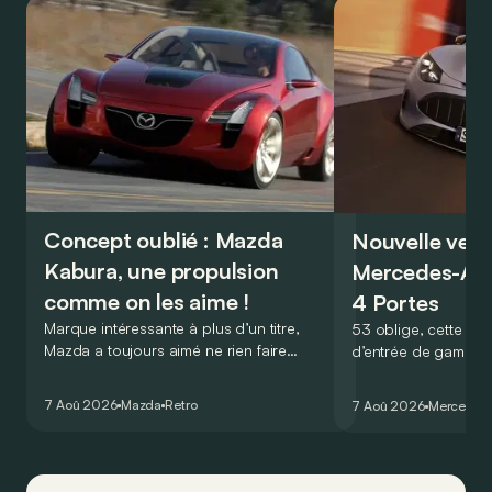
Concept oublié : Mazda
Nouvelle vers
Kabura, une propulsion
Mercedes-A
comme on les aime !
4 Portes
Marque intéressante à plus d’un titre,
53 oblige, cette nou
Mazda a toujours aimé ne rien faire
d’entrée de gamme
comme les autres. Ce concept présenté
GT Coupé 4 Portes 
au salon de Détroit en 2006 le prouve
un six-cylindre en li
7 Aoû 2026
Mazda
Retro
7 Aoû 2026
Mercedes
de la plus belle des manières…
moins…