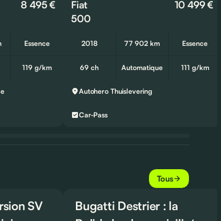
8 495 €
Fiat
10 499 €
500
m
Essence
2018
77 902 km
Essence
119 g/km
69 ch
Automatique
111 g/km
de
Autohero
Thuislevering
Car-Pass
Tous
ersion SV
Bugatti Destrier : la