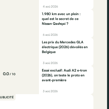
Jaecco dominent
4 aoû 2026
1.980 km avec un plein :
quel est le secret de ce
Nissan Qashqai ?
6 aoû 2026
Les prix du Mercedes GLA
électrique (2026) dévoilés en
Belgique
3 aoû 2026
Essai exclusif: Audi A2 e-tron
0.0
/ 10
(2026), on teste le proto en
avant-première
3 aoû 2026
UBLICITÉ