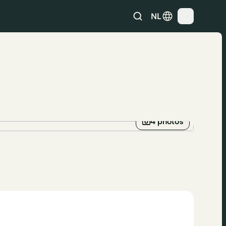
NL
4 photos