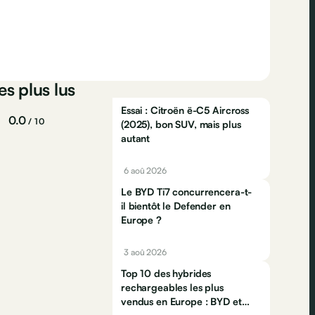
es plus lus
Essai : Citroën ë-C5 Aircross
0.0
/ 10
(2025), bon SUV, mais plus
autant
6 aoû 2026
Le BYD Ti7 concurrencera-t-
il bientôt le Defender en
Europe ?
3 aoû 2026
Top 10 des hybrides
rechargeables les plus
vendus en Europe : BYD et