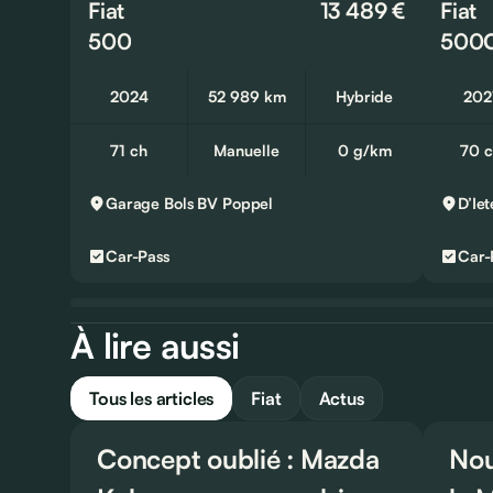
Fiat
13 489 €
Fiat
500
500
2024
52 989 km
Hybride
202
71 ch
Manuelle
0 g/km
70 
Garage Bols BV
Poppel
Car-Pass
Car-
À lire aussi
Tous les articles
Fiat
Actus
Concept oublié : Mazda
Nou