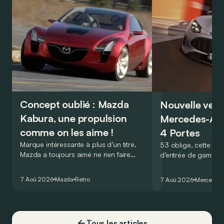
Concept oublié : Mazda
Nouvelle vers
Kabura, une propulsion
Mercedes-A
comme on les aime !
4 Portes
Marque intéressante à plus d’un titre,
53 oblige, cette nou
Mazda a toujours aimé ne rien faire
d’entrée de gamme
comme les autres. Ce concept présenté
GT Coupé 4 Portes 
au salon de Détroit en 2006 le prouve
un six-cylindre en li
7 Aoû 2026
Mazda
Retro
7 Aoû 2026
Mercedes
de la plus belle des manières…
moins…
Tous les articles