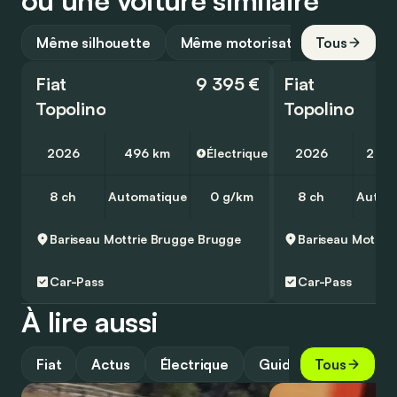
Même silhouette
Même motorisation
Tous
Fiat
9 395 €
Fiat
Topolino
Topolino
2026
496 km
Électrique
2026
2 00
8 ch
Automatique
0 g/km
8 ch
Autom
Bariseau Mottrie Brugge
Brugge
Car-Pass
Car-Pass
À lire aussi
Fiat
Actus
Électrique
Guide
Tous