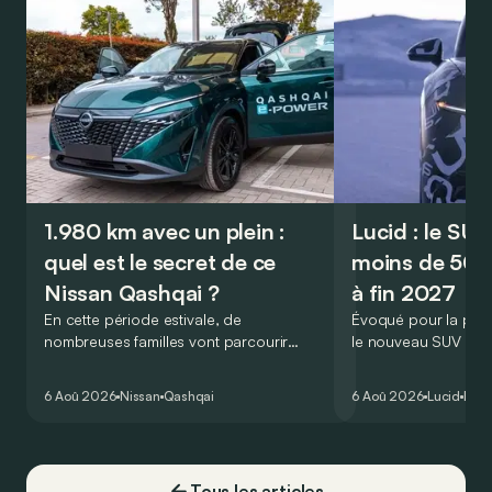
1.980 km avec un plein :
Lucid : le SU
quel est le secret de ce
moins de 50.
Nissan Qashqai ?
à fin 2027
En cette période estivale, de
Évoqué pour la prem
nombreuses familles vont parcourir
le nouveau SUV d’e
2.000 km durant leurs vacances.
Lucid devait initialem
Visiblement, en optant pour le Nissan
gamme du constructeu
6 Aoû 2026
Nissan
Qashqai
6 Aoû 2026
Lucid
Élec
Qashqai e-Power, il serait possible de
l’année 2026.
couvrir toute cette distance… sans
devoir chercher la moindre pompe à
carburant, ni borne de recharge. Est-ce
Tous les articles