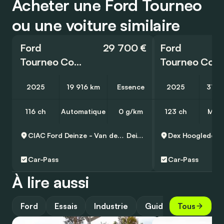
Acheter une Ford Tourneo
ou une voiture similaire
Ford
29 700 €
Ford
Tourneo Connect
Tourneo Courier
2025
19 916 km
Essence
2025
31 1
116 ch
Automatique
0 g/km
123 ch
Manu
CIAC Ford Deinze - Van den Poel
Deinze
Dex
Hooglede
Car-Pass
Car-Pass
À lire aussi
Ford
Essais
Industrie
Guide
Tous