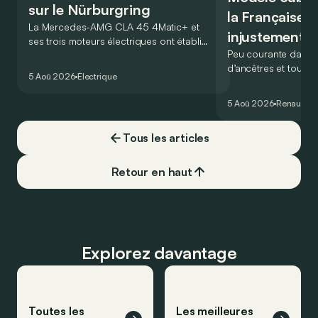
sur le Nürburgring
la Française r
La Mercedes-AMG CLA 45 4Matic+ et
injustement 
ses trois moteurs électriques ont établi
Peu courante dans l
un nouveau record sur le légendaire
d’ancêtres et toujou
circuit du Nürburgring… mais lequel ?
5 Aoû 2026
Électrique
France profonde, la 
souvent oubliée… Po
5 Aoû 2026
Renault
Re
proposait en 1965 ét
!
Tous les articles
Retour en haut
Explorez davantage
Toutes les
Les meilleures