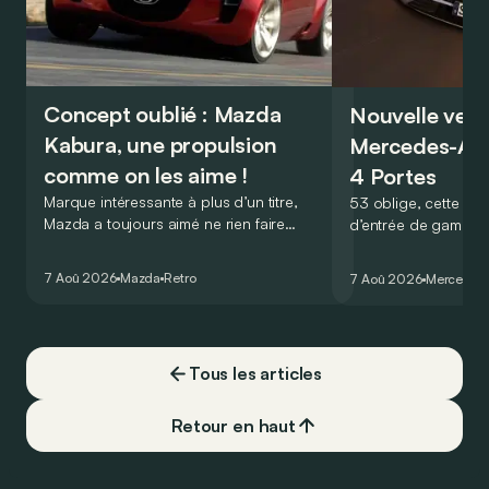
Concept oublié : Mazda
Nouvelle vers
Kabura, une propulsion
Mercedes-A
comme on les aime !
4 Portes
Marque intéressante à plus d’un titre,
53 oblige, cette nou
Mazda a toujours aimé ne rien faire
d’entrée de gamme
comme les autres. Ce concept présenté
GT Coupé 4 Portes 
au salon de Détroit en 2006 le prouve
un six-cylindre en li
7 Aoû 2026
Mazda
Retro
7 Aoû 2026
Mercedes
de la plus belle des manières…
moins…
Tous les articles
Retour en haut