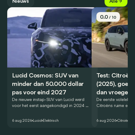
Nieuws
Alle
0.0
/ 10
Lucid Cosmos: SUV van
Test: Citroën
minder dan 50.000 dollar
(2025), goed
pas voor eind 2027
dan vroeger
De nieuwe instap-SUV van Lucid werd
De eerste volelektri
voor het eerst aangekondigd in 2024 en
Citroëns ruime en 
zou oorspronkelijk nog voor eind 2026
moet de kwaliteiten
het gamma van de Amerikaanse
naar het elektrische 
6 aug 2026
Lucid
Elektrisch
6 aug 2026
Citroën
C5
constructeur vervoegen.
dat ook gelukt?