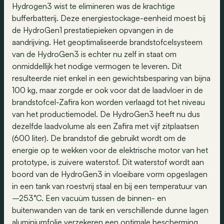
Hydrogen3 wist te elimineren was de krachtige
bufferbatterij. Deze energiestockage-eenheid moest bij
de HydroGen1 prestatiepieken opvangen in de
aandrijving. Het geoptimaliseerde brandstofcelsysteem
van de HydroGen3 is echter nu zelf in staat om
onmiddellijk het nodige vermogen te leveren. Dit
resulteerde niet enkel in een gewichtsbesparing van bijna
100 kg, maar zorgde er ook voor dat de laadvloer in de
brandstofcel-Zafira kon worden verlaagd tot het niveau
van het productiemodel. De HydroGen3 heeft nu dus
dezelfde laadvolume als een Zafira met vijf zitplaatsen
(600 liter). De brandstof die gebruikt wordt om de
energie op te wekken voor de elektrische motor van het
prototype, is zuivere waterstof. Dit waterstof wordt aan
boord van de HydroGen3 in vloeibare vorm opgeslagen
in een tank van roestvrij staal en bij een temperatuur van
–253°C. Een vacuüm tussen de binnen- en
buitenwanden van de tank en verschillende dunne lagen
aluminiumfolie verzekeren een optimale bescherming