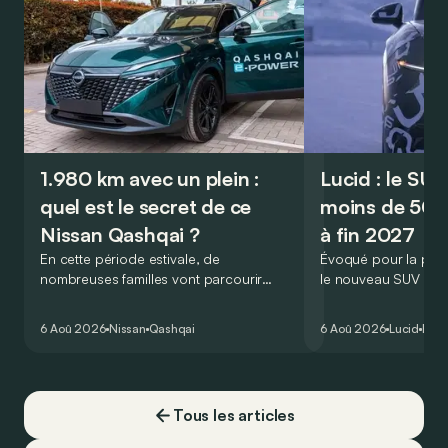
1.980 km avec un plein :
Lucid : le SU
quel est le secret de ce
moins de 50.
Nissan Qashqai ?
à fin 2027
En cette période estivale, de
Évoqué pour la prem
nombreuses familles vont parcourir
le nouveau SUV d’e
2.000 km durant leurs vacances.
Lucid devait initialem
Visiblement, en optant pour le Nissan
gamme du constructeu
6 Aoû 2026
Nissan
Qashqai
6 Aoû 2026
Lucid
Élec
Qashqai e-Power, il serait possible de
l’année 2026.
couvrir toute cette distance… sans
devoir chercher la moindre pompe à
carburant, ni borne de recharge. Est-ce
Tous les articles
vrai ?