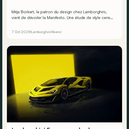
Mitja Borkert, le patron du design chez Lamborghini,
vient de dévoiler la Manifesto. Une étude de style censée
incarner l’avenir de la marque italienne... Et à première
vue, rien ne change vraiment !
7 Oct 2025
Lamborghini
Avenir