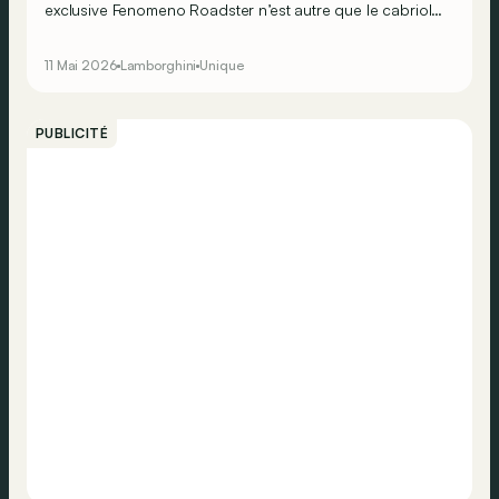
exclusive Fenomeno Roadster n’est autre que le cabriolet
le plus puissant jamais créé par Lamborghini !
11 Mai 2026
Lamborghini
Unique
PUBLICITÉ