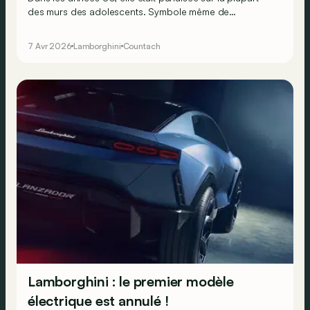
des murs des adolescents. Symbole même de
l’exubérance, la Countach a marqué de nombreux
esprits durant ses 16 années de production (de 1974 à
7 Avr 2026
Lamborghini
Countach
1990). Connue de tous, la Countach garde tout de
même quelques secrets… En voici 5 !
Lamborghini : le premier modèle
électrique est annulé !