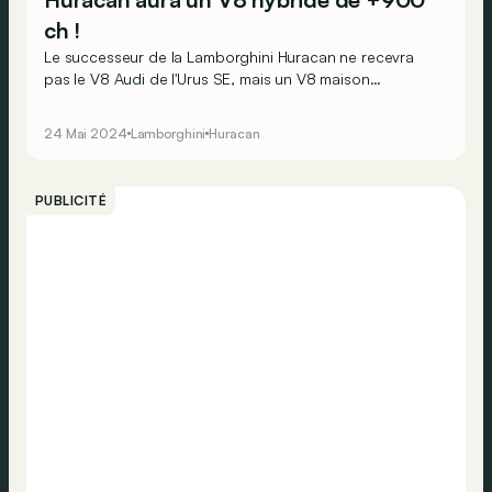
ch !
Le successeur de la Lamborghini Huracan ne recevra
pas le V8 Audi de l'Urus SE, mais un V8 maison
chatouillant les 10.000 tr/min et développant plus de
900 ch !
24 Mai 2024
Lamborghini
Huracan
PUBLICITÉ