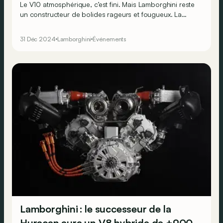
Le V10 atmosphérique, c’est fini. Mais Lamborghini reste
un constructeur de bolides rageurs et fougueux. La
preuve avec les deux modèles hybrides, mais très
puissants, qui seront exposés au BMS 2025.
31 Déc 2024
Lamborghini
Événements
Lamborghini : le successeur de la
Huracan aura un V8 hybride de +900