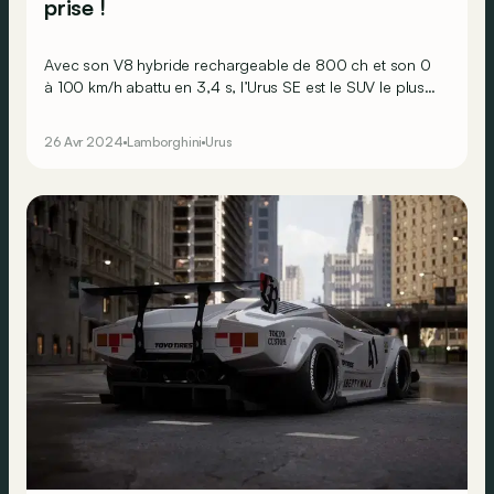
prise !
Avec son V8 hybride rechargeable de 800 ch et son 0
à 100 km/h abattu en 3,4 s, l’Urus SE est le SUV le plus
puissant jamais construit par Lamborghini.
26 Avr 2024
Lamborghini
Urus