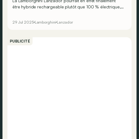
La Lamborghini Lanzador pourrait en effet finalement
être hybride rechargeable plutôt que 100 % électrique,
comme initialement prévu en 2023 !
29 Jul 2025
Lamborghini
Lanzador
PUBLICITÉ