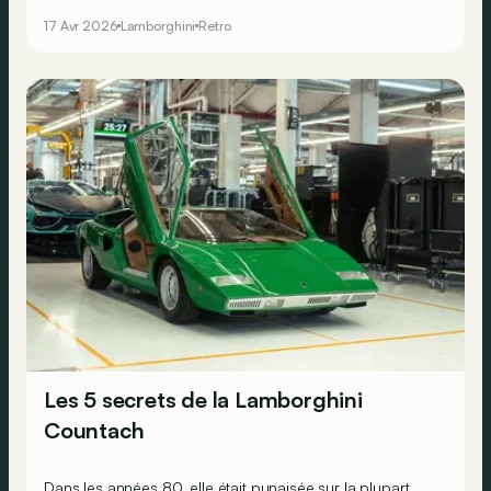
GT à 4 places et l’Islero, un modèle entre les deux. Mais
17 Avr 2026
Lamborghini
Retro
le constructeur ne voulait pas s’arrêter là : bien vite, il
met en chantier un modèle à moteur central, comme le
veut la mode, et doté d’un petit V8. Une révolution !
Les 5 secrets de la Lamborghini
Countach
Dans les années 80, elle était punaisée sur la plupart