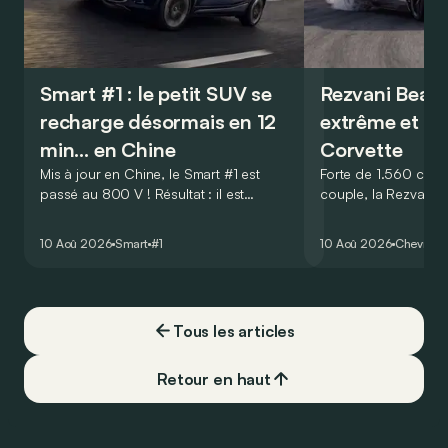
Smart #1 : le petit SUV se
Rezvani Beast 
recharge désormais en 12
extrême et ex
min… en Chine
Corvette
Mis à jour en Chine, le Smart #1 est
Forte de 1.560 ch e
passé au 800 V ! Résultat : il est
couple, la Rezvani B
maintenant capable de passer de 10 à
exemplaires, est la 
80 % de batterie en 12 minutes
aussi la plus exclus
10 Aoû 2026
Smart
#1
10 Aoû 2026
Chevrolet
seulement !
Tous les articles
Retour en haut