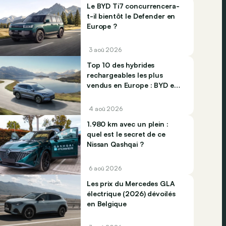
Le BYD Ti7 concurrencera-
t-il bientôt le Defender en
Europe ?
3 aoû 2026
Top 10 des hybrides
rechargeables les plus
vendus en Europe : BYD et
Jaecco dominent
4 aoû 2026
1.980 km avec un plein :
quel est le secret de ce
Nissan Qashqai ?
6 aoû 2026
Les prix du Mercedes GLA
électrique (2026) dévoilés
en Belgique