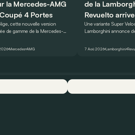
r la Mercedes-AMG
de la Lamborgh
Coupé 4 Portes
Revuelto arrive
lige, cette nouvelle version
Une variante Super Vel
rée de gamme de la Mercedes-
Lamborghini annonce de 
T Coupé 4 Portes troque son
des manières : avec un
r un six-cylindre en ligne.
du tour au Hockenheimr
 2026
Mercedes
AMG
7 Aoû 2026
Lamborghini
Revu
ellement du moins…
voiture de série !