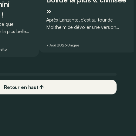
ini
»
 !
Après Lanzante, c’est au tour de
oce que
Molsheim de dévoiler une version
la plus belle
unique et homologuée pour un usage
 nouveau record
routier de l’ultime Bugatti Bolide !
ing pour une
7 Aoû 2026
Unique
elto
Retour en haut