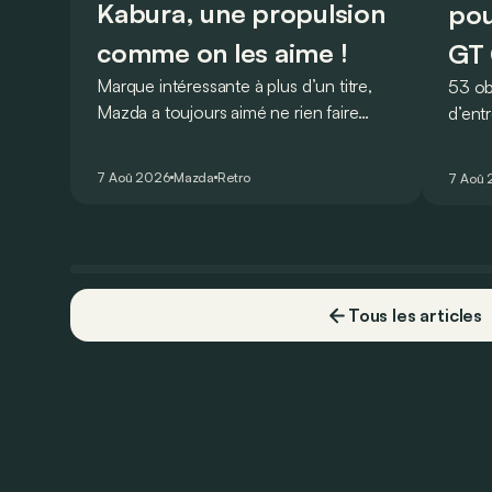
Kabura, une propulsion
pou
comme on les aime !
GT 
Marque intéressante à plus d’un titre,
53 ob
Mazda a toujours aimé ne rien faire
d’ent
comme les autres. Ce concept
AMG G
présenté au salon de Détroit en 2006
V8 pou
7 Aoû 2026
Mazda
Retro
7 Aoû
le prouve de la plus belle des manières…
Virtu
Tous les articles