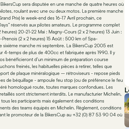
 BikersCup sera disputée en une manche de quatre heures où
ilotes, roulant avec une ou deux motos. La première manche
Grand Prix) le week-end des 16-17 Avril prochain, ce
sDays” réservés aux pilotes amateurs. Le programme complet
 2 heures)
20-21-22 Mai : Magny-Cours (2 x 2 heures)
13 Juin :
n-Prenois (2 x 2 heures)
15 Août : 500 km of Spa-
’une sixième manche mi septembre. La BikersCup 2005 est
r 4-temps de plus de 400cc et fabriquée après 1990. Il y
os bénéficieront d’un minimum de préparation course
hons freinés, les habituelles pièces à retirer, telles que
support de plaque minéralogique – rétroviseurs - repose pieds
ées de béquillage - ampoule feu stop (ou de préférence le feu
sidéré homologué route, toutes marques confondues. Les
L
etaillés sont strictement interdits. Le manufacturier Michelin,
à tous les participants mais également des conditions
gements des teams équipés en Michelin. Règlement, conditions
ctant le promoteur de la BikersCup au +32 (0) 87 53 90 04 où