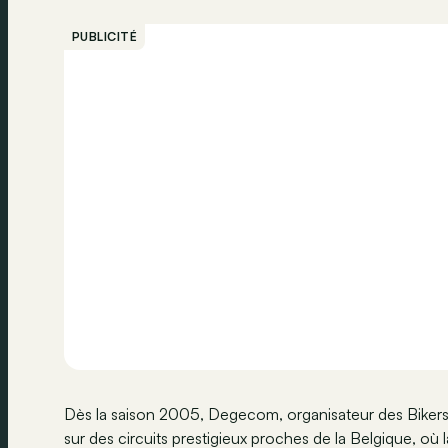
PUBLICITÉ
Dès la saison 2005, Degecom, organisateur des Bikers´
sur des circuits prestigieux proches de la Belgique, où