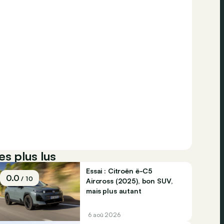
es plus lus
Essai : Citroën ë-C5
0.0
/ 10
Aircross (2025), bon SUV,
mais plus autant
6 aoû 2026