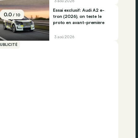
3 aoû 2026
Essai exclusif: Audi A2 e-
0.0
/ 10
tron (2026), on teste le
proto en avant-première
3 aoû 2026
UBLICITÉ