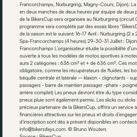
Francorchamps, Nürburgring, Magny-Cours, Dijon). La
en deux manches de deux heures par équipe de deux p
de la BikersCup sera organisée au Nürburgring (circuit 
programme sera complété par des essais libres “Biker
de la saison est le suivant:
16-17 Avril : Nürburgring (2 x
Spa-Francorchamps (4 heures)
29-30-31 Juillet : Dijo
Francorchamps L’organisateur étudie la possibilité d
ouverte à tous les modèles de motos sportives à moteu
aura 2 catégories : 636 cm³ et + de 636 cm³. Ces mot
obligatoire, comme les récupérateurs de fluides, les bouc
béquille centrale et latérale – klaxon - clignotants - 
passagers - barre de maintien passager -phare - poign
arrière complet) Les pneus devront être du type con
pneus pluie sont également permis. Les slicks ou slicks r
précieux partenaire de la BikersCup, offrira un service 
financières attractives sur les pneus et droits d’enga
d’inscription sont dès à présent disponibles en conta
info@bikersdays.com
. © Bruno Wouters
Source :
BikersCup