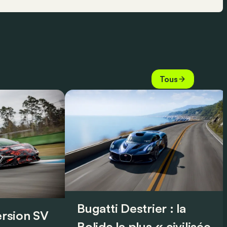
Tous
Bugatti Destrier : la
version SV
Bolide la plus « civilisée