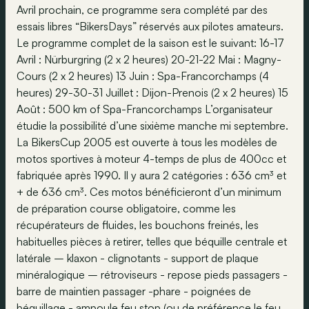
Avril prochain, ce programme sera complété par des
essais libres “BikersDays” réservés aux pilotes amateurs.
Le programme complet de la saison est le suivant:
16-17
Avril : Nürburgring (2 x 2 heures)
20-21-22 Mai : Magny-
Cours (2 x 2 heures)
13 Juin : Spa-Francorchamps (4
heures)
29-30-31 Juillet : Dijon-Prenois (2 x 2 heures)
15
Août : 500 km of Spa-Francorchamps L’organisateur
étudie la possibilité d’une sixième manche mi septembre.
La BikersCup 2005 est ouverte à tous les modèles de
motos sportives à moteur 4-temps de plus de 400cc et
fabriquée après 1990. Il y aura 2 catégories : 636 cm³ et
+ de 636 cm³. Ces motos bénéficieront d’un minimum
de préparation course obligatoire, comme les
récupérateurs de fluides, les bouchons freinés, les
habituelles pièces à retirer, telles que béquille centrale et
latérale – klaxon - clignotants - support de plaque
minéralogique – rétroviseurs - repose pieds passagers -
barre de maintien passager -phare - poignées de
béquillage - ampoule feu stop (ou de préférence le feu