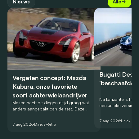
Nieuws
Alle
Bugatti Destr
Vergeten concept: Mazda
‘beschaafde’ 
Kabura, onze favoriete
soort achterwielaandrijver
Na Lanzante is het n
Mazda heeft de dingen altijd graag wat
een unieke versie v
anders aangepakt dan de rest. Deze
voor te stellen die
conceptcar die in 2006 debuteerde in
voor gebruik op de
7 aug 2026
Uniek
Detroit bewijst dat op heel knappe wijze.
7 aug 2026
Mazda
Retro