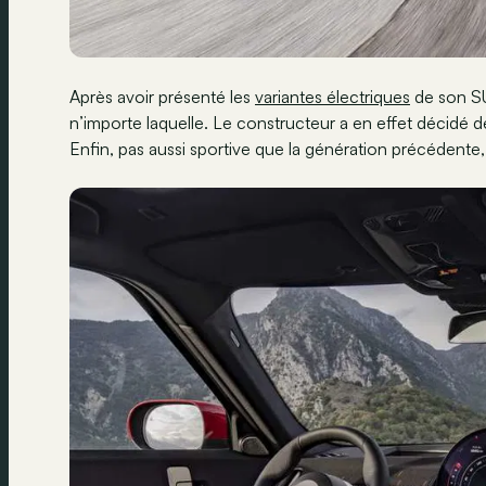
Après avoir présenté les
variantes électriques
de son SUV
n’importe laquelle. Le constructeur a en effet décidé
Enfin, pas aussi sportive que la génération précédent