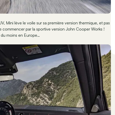
, Mini lève le voile sur sa première version thermique, et pas
 de commencer par la sportive version John Cooper Works !
e, du moins en Europe…