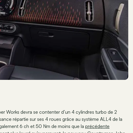
er Works devra se contenter d’un 4 cylindres turbo de 2
sance répartie sur ses 4 roues grâce au système ALL4 de la
 également 6 ch et 50 Nm de moins que la
précédente