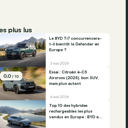
es plus lus
Le BYD Ti7 concurrencera-
t-il bientôt le Defender en
Europe ?
3 aoû 2026
Essai : Citroën ë-C5
0.0
/ 10
Aircross (2025), bon SUV,
mais plus autant
6 aoû 2026
Top 10 des hybrides
rechargeables les plus
vendus en Europe : BYD et
Jaecco dominent