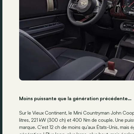
Moins puissante que la génération précédente…
Sur le Vieux Continent, le Mini Countryman John Coop
litres, 221 kW (300 ch) et 400 Nm de couple. Une puis
marque. C’est 12 ch de moins qu’aux États-Unis, mais