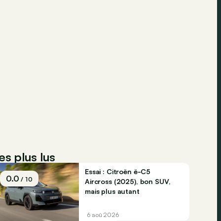
es plus lus
Essai : Citroën ë-C5
0.0
/ 10
Aircross (2025), bon SUV,
mais plus autant
6 aoû 2026