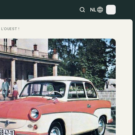
NL
L’OUEST !