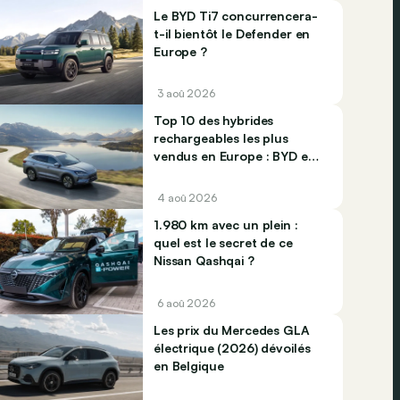
Le BYD Ti7 concurrencera-
t-il bientôt le Defender en
Europe ?
3 aoû 2026
Top 10 des hybrides
rechargeables les plus
vendus en Europe : BYD et
Jaecco dominent
4 aoû 2026
1.980 km avec un plein :
quel est le secret de ce
Nissan Qashqai ?
6 aoû 2026
Les prix du Mercedes GLA
électrique (2026) dévoilés
en Belgique