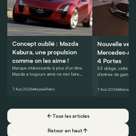
Concept oublié : Mazda
Nouvelle vers
Kabura, une propulsion
Mercedes-A
comme on les aime !
4 Portes
Marque intéressante à plus d’un titre,
53 oblige, cette nou
Mazda a toujours aimé ne rien faire
d’entrée de gamme
comme les autres. Ce concept présenté
GT Coupé 4 Portes 
au salon de Détroit en 2006 le prouve
un six-cylindre en li
7 Aoû 2026
Mazda
Retro
7 Aoû 2026
Mercedes
de la plus belle des manières…
moins…
Tous les articles
Retour en haut