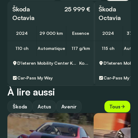
Škoda
25 999 €
Škoda
Octavia
Octavia
2024
29 000 km
Essence
2024
37 1
110 ch
Automatique
117 g/km
115 ch
Autom
D’Ieteren Mobility Center Kontich - Skoda
Kontich
Car-Pass
My Way
Car-Pass
My Wa
À lire aussi
Škoda
Actus
Avenir
Tous