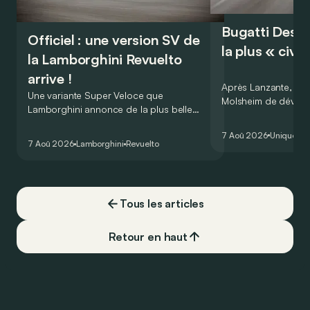
Bugatti Destri
Officiel : une version SV de
la plus « civil
la Lamborghini Revuelto
arrive !
Après Lanzante, c’es
Une variante Super Veloce que
Molsheim de dévoile
Lamborghini annonce de la plus belle
et homologuée pour
des manières : avec un nouveau record
l’ultime Bugatti Bolid
7 Aoû 2026
Unique
du tour au Hockenheimring pour une
7 Aoû 2026
Lamborghini
Revuelto
voiture de série !
Tous les articles
Retour en haut