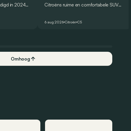
digd in 2024
Citroëns ruime en comfortabele SUV
og voor eind
moet de kwaliteiten van zijn voorganger
 Amerikaanse
naar het elektrische tijdperk vertalen. Is
6 aug 2026
Citroën
C5
.
dat ook gelukt?
Omhoog