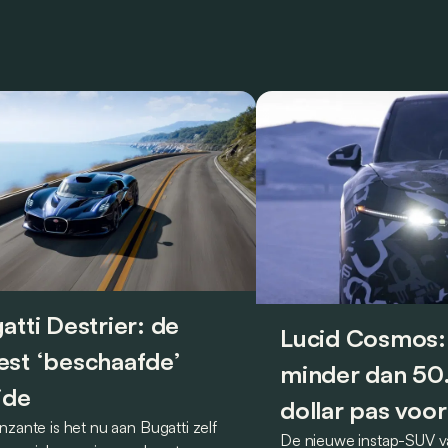
atti Destrier: de
Lucid Cosmos:
st ‘beschaafde’
minder dan 5
ide
dollar pas voor
nzante is het nu aan Bugatti zelf
De nieuwe instap-SUV v
2027