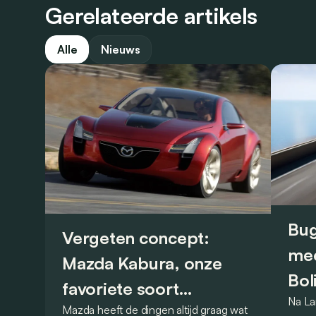
Gerelateerde artikels
Alle
Nieuws
Bug
Vergeten concept:
mee
Mazda Kabura, onze
Bol
favoriete soort
Na La
Mazda heeft de dingen altijd graag wat
achterwielaandrijver