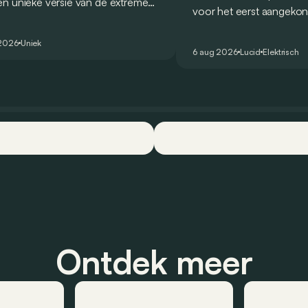
n unieke versie van de extreme
voor het eerst aangekon
 voor te stellen die
en zou oorspronkelijk n
ologeerd is voor gebruik op de
2026 het gamma van de
 2026
Uniek
are weg.
6 aug 2026
Lucid
Elektrisch
constructeur vervoegen
Ontdek meer