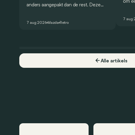
om ee
anders aangepakt dan de rest. Deze
Bolide
conceptcar die in 2006 debuteerde in
gehom
Detroit bewijst dat op heel knappe
7 aug
openb
7 aug 2026
Mazda
Retro
wijze.
Alle artikels