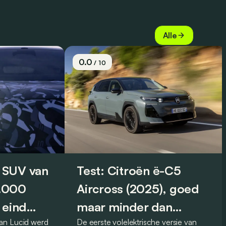
Alle
0.0
/ 10
 SUV van
Test: Citroën ë-C5
0.000
Aircross (2025), goed
 eind
maar minder dan
an Lucid werd
De eerste volelektrische versie van
vroeger