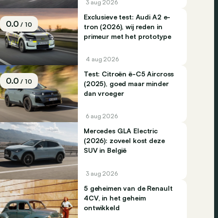
3 aug 2026
Exclusieve test: Audi A2 e-
0.0
/ 10
tron (2026), wij reden in
primeur met het prototype
4 aug 2026
Test: Citroën ë-C5 Aircross
0.0
/ 10
(2025), goed maar minder
dan vroeger
6 aug 2026
Mercedes GLA Electric
(2026): zoveel kost deze
SUV in België
3 aug 2026
5 geheimen van de Renault
4CV, in het geheim
ontwikkeld