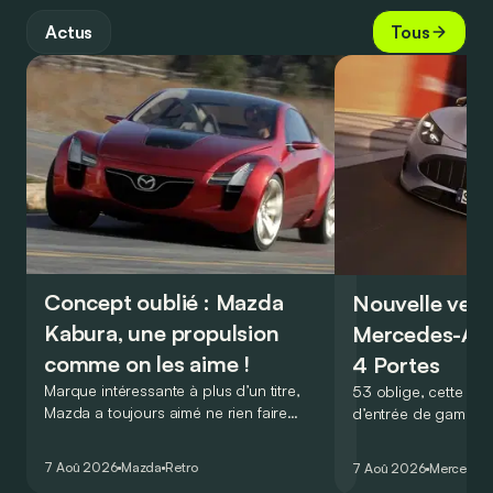
Actus
Tous
Concept oublié : Mazda
Nouvelle vers
Kabura, une propulsion
Mercedes-A
comme on les aime !
4 Portes
Marque intéressante à plus d’un titre,
53 oblige, cette nou
Mazda a toujours aimé ne rien faire
d’entrée de gamme
comme les autres. Ce concept présenté
GT Coupé 4 Portes 
au salon de Détroit en 2006 le prouve
un six-cylindre en li
7 Aoû 2026
Mazda
Retro
7 Aoû 2026
Mercedes
de la plus belle des manières…
moins…