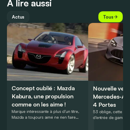
À lire aussi
Actus
Tous
Concept oublié : Mazda
Nouvelle vers
Kabura, une propulsion
Mercedes-A
comme on les aime !
4 Portes
Marque intéressante à plus d’un titre,
53 oblige, cette nou
Mazda a toujours aimé ne rien faire
d’entrée de gamme
comme les autres. Ce concept présenté
GT Coupé 4 Portes 
au salon de Détroit en 2006 le prouve
un six-cylindre en li