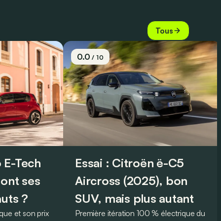
Tous
0.0
/ 10
 E-Tech
Essai : Citroën ë-C5
sont ses
Aircross (2025), bon
auts ?
SUV, mais plus autant
que et son prix
Première itération 100 % électrique du