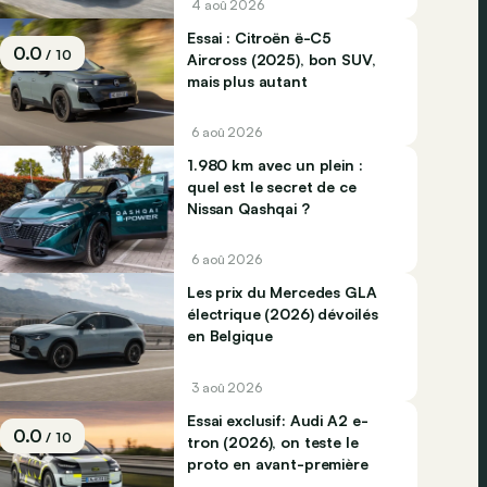
4 aoû 2026
Essai : Citroën ë-C5
0.0
/ 10
Aircross (2025), bon SUV,
mais plus autant
6 aoû 2026
1.980 km avec un plein :
quel est le secret de ce
Nissan Qashqai ?
6 aoû 2026
Les prix du Mercedes GLA
électrique (2026) dévoilés
en Belgique
3 aoû 2026
Essai exclusif: Audi A2 e-
0.0
/ 10
tron (2026), on teste le
proto en avant-première