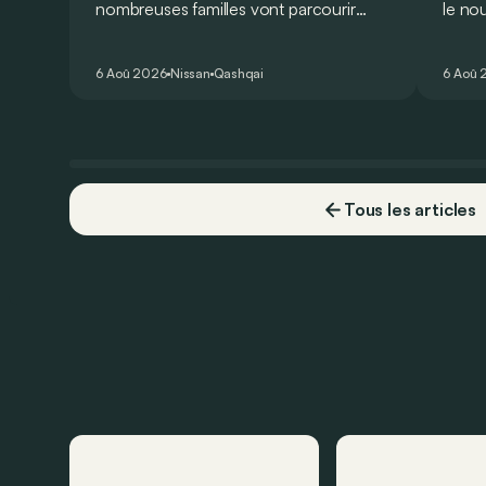
nombreuses familles vont parcourir
le no
2.000 km durant leurs vacances.
Lucid 
Visiblement, en optant pour le Nissan
gamme
6 Aoû 2026
Nissan
Qashqai
6 Aoû 
Qashqai e-Power, il serait possible de
l’ann
couvrir toute cette distance… sans
devoir chercher la moindre pompe à
carburant, ni borne de recharge. Est-ce
vrai ?
Tous les articles