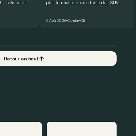
, la Renault
plus familial et confortable des SUV
rmi les
français, le Citroën ë-C5 Aircross est-il
plus
à la hauteur de son prédécesseur ?
6 Aoû 2026
Citroën
C5
 Mais est-ce
 l’usage ? Voici
ts… et ses
Retour en haut