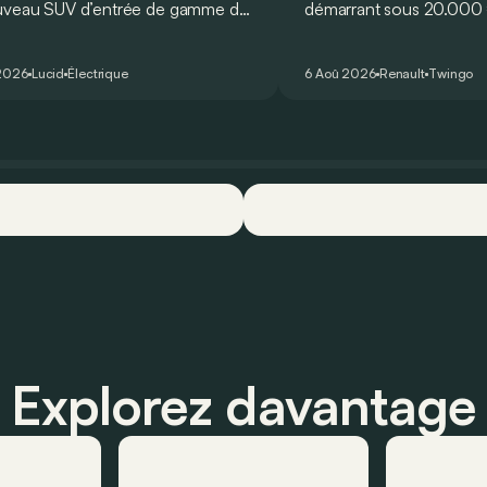
uveau SUV d’entrée de gamme de
démarrant sous 20.000 €
devait initialement enrichir la
Twingo E-Tech figure pa
 du constructeur d’ici la fin de
citadines électriques les 
2026
Lucid
Électrique
6 Aoû 2026
Renault
Twingo
ée 2026.
séduisantes du moment.
que l’idylle se confirme à
ses principaux points for
quelques faiblesses.
Explorez davantage