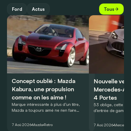
Ford
Actus
Tous
Concept oublié : Mazda
Nouvelle vers
Kabura, une propulsion
Mercedes-A
comme on les aime !
4 Portes
Marque intéressante à plus d’un titre,
53 oblige, cette nou
Mazda a toujours aimé ne rien faire
d’entrée de gamme
comme les autres. Ce concept présenté
GT Coupé 4 Portes 
au salon de Détroit en 2006 le prouve
un six-cylindre en li
7 Aoû 2026
Mazda
Retro
7 Aoû 2026
Mercedes
de la plus belle des manières…
moins…