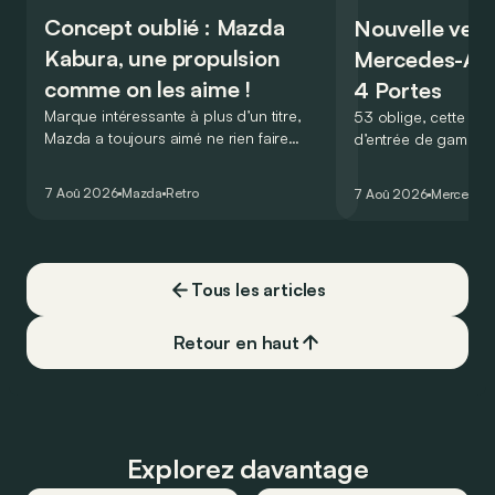
Concept oublié : Mazda
Nouvelle vers
Kabura, une propulsion
Mercedes-A
comme on les aime !
4 Portes
Marque intéressante à plus d’un titre,
53 oblige, cette nou
Mazda a toujours aimé ne rien faire
d’entrée de gamme
comme les autres. Ce concept présenté
GT Coupé 4 Portes 
au salon de Détroit en 2006 le prouve
un six-cylindre en li
7 Aoû 2026
Mazda
Retro
7 Aoû 2026
Mercedes
de la plus belle des manières…
moins…
Tous les articles
Retour en haut
Explorez davantage