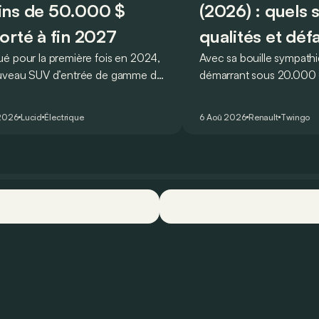
ns de 50.000 $
(2026) : quels 
orté à fin 2027
qualités et déf
é pour la première fois en 2024,
Avec sa bouille sympathi
uveau SUV d’entrée de gamme de
démarrant sous 20.000 €
devait initialement enrichir la
Twingo E-Tech figure pa
 du constructeur d’ici la fin de
citadines électriques les 
2026
Lucid
Électrique
6 Aoû 2026
Renault
Twingo
ée 2026.
séduisantes du moment.
que l’idylle se confirme à
ses principaux points for
quelques faiblesses.