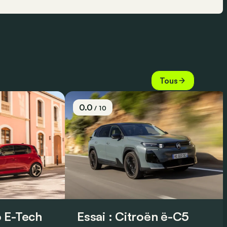
Tous
0.0
/ 10
 E-Tech
Essai : Citroën ë-C5