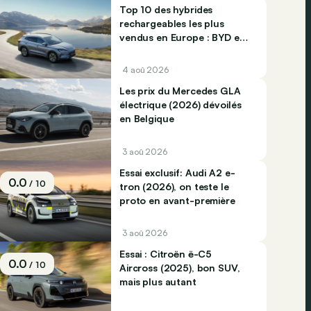
Top 10 des hybrides
rechargeables les plus
vendus en Europe : BYD et
Jaecco dominent
4 aoû 2026
Les prix du Mercedes GLA
électrique (2026) dévoilés
en Belgique
3 aoû 2026
Essai exclusif: Audi A2 e-
0.0
/ 10
tron (2026), on teste le
proto en avant-première
3 aoû 2026
Essai : Citroën ë-C5
0.0
/ 10
Aircross (2025), bon SUV,
mais plus autant