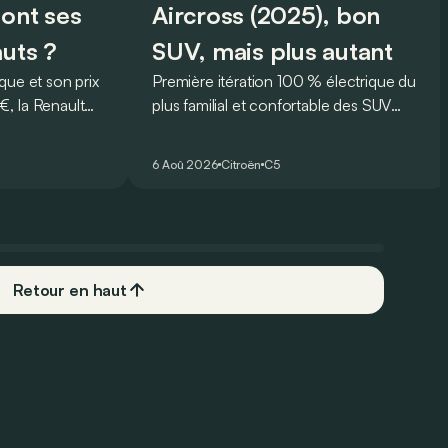
sont ses
Aircross (2025), bon
auts ?
SUV, mais plus autant
que et son prix
Première itération 100 % électrique du
, la Renault
plus familial et confortable des SUV
rmi les
français, le Citroën ë-C5 Aircross est-il
plus
à la hauteur de son prédécesseur ?
6 Aoû 2026
Citroën
C5
 Mais est-ce
 l’usage ? Voici
ts… et ses
Retour en haut