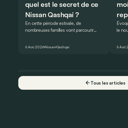
quel est le secret de ce
moi
Nissan Qashqai ?
rep
En cette période estivale, de
Évoqu
nombreuses familles vont parcourir
le no
2.000 km durant leurs vacances.
Lucid 
Visiblement, en optant pour le Nissan
gamme
6 Aoû 2026
Nissan
Qashqai
6 Aoû 
Qashqai e-Power, il serait possible de
l’ann
couvrir toute cette distance… sans
devoir chercher la moindre pompe à
carburant, ni borne de recharge. Est-ce
vrai ?
Tous les articles