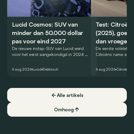
Lucid Cosmos: SUV van
Test: Citroën
minder dan 50.000 dollar
(2025), goed
pas voor eind 2027
dan vroeger
De nieuwe instap-SUV van Lucid werd
De eerste volelektri
voor het eerst aangekondigd in 2024 en
Citroëns ruime en 
zou oorspronkelijk nog voor eind 2026
moet de kwaliteiten
het gamma van de Amerikaanse
naar het elektrische 
6 aug 2026
Lucid
Elektrisch
6 aug 2026
Citroën
C5
constructeur vervoegen.
dat ook gelukt?
Alle artikels
Omhoog