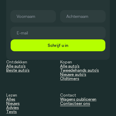
Schrijf u in
Ontdekken
Kopen
Alle auto’s
Alle auto’s
Beste auto’s
Tweedehands auto’s
Nieuwe auto’s
Oldtimers
Lezen
Contact
Alles
Wagens publiceren
Nieuws
Contacteer ons
Advies
Tests