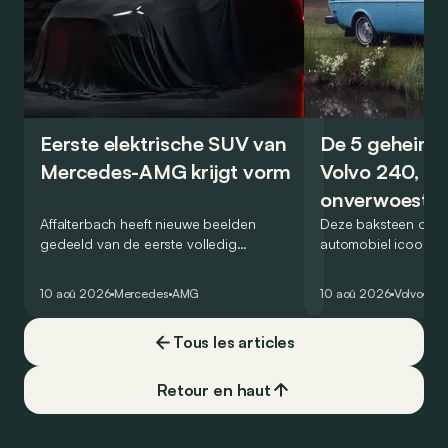
Eerste elektrische SUV van
De 5 geheime
Mercedes-AMG krijgt vorm
Volvo 240, de
onverwoestb
Affalterbach heeft nieuwe beelden
kubus
Deze baksteen op w
gedeeld van de eerste volledig
automobiel icoon? Ja
elektrische SUV die uitsluitend als
nieuw genre in het 
Mercedes-AMG wordt verkocht. Veel
van de veilige, prak
10 aoû 2026
Mercedes
AMG
10 aoû 2026
Volvo
Ret
wordt echter nog niet prijsgegeven.
onverwoestbare bre
zeker snuifje ‘chique
Tous les articles
een ongelooflijk suc
zegt alles: hij was b
markt in 4 reeksen.
Retour en haut