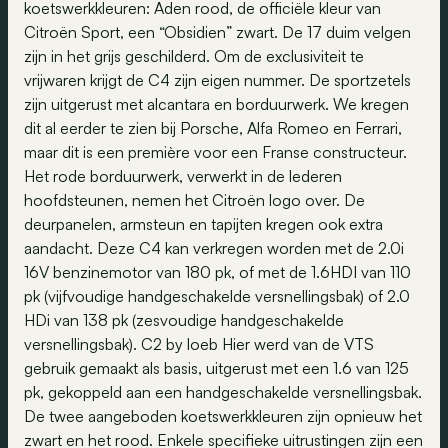
koetswerkkleuren: Aden rood, de officiële kleur van
Citroën Sport, een “Obsidien” zwart. De 17 duim velgen
zijn in het grijs geschilderd. Om de exclusiviteit te
vrijwaren krijgt de C4 zijn eigen nummer. De sportzetels
zijn uitgerust met alcantara en borduurwerk. We kregen
dit al eerder te zien bij Porsche, Alfa Romeo en Ferrari,
maar dit is een première voor een Franse constructeur.
Het rode borduurwerk, verwerkt in de lederen
hoofdsteunen, nemen het Citroën logo over. De
deurpanelen, armsteun en tapijten kregen ook extra
aandacht. Deze C4 kan verkregen worden met de 2.0i
16V benzinemotor van 180 pk, of met de 1.6HDI van 110
pk (vijfvoudige handgeschakelde versnellingsbak) of 2.0
HDi van 138 pk (zesvoudige handgeschakelde
versnellingsbak). C2 by loeb Hier werd van de VTS
gebruik gemaakt als basis, uitgerust met een 1.6 van 125
pk, gekoppeld aan een handgeschakelde versnellingsbak.
De twee aangeboden koetswerkkleuren zijn opnieuw het
zwart en het rood. Enkele specifieke uitrustingen zijn een