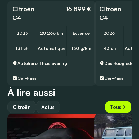
Citroën
16 899 €
Citroën
C4
C4
2023
20 266 km
Essence
2026
10
131 ch
Automatique
130 g/km
143 ch
Autom
Autohero
Thuislevering
Dex
Hooglede
Car-Pass
Car-Pass
À lire aussi
Citroën
Actus
Tous