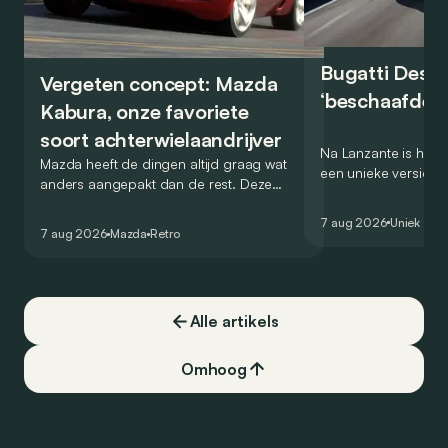
Bugatti Destr
Vergeten concept: Mazda
‘beschaafde’ 
Kabura, onze favoriete
soort achterwielaandrijver
Na Lanzante is het n
Mazda heeft de dingen altijd graag wat
een unieke versie v
anders aangepakt dan de rest. Deze
voor te stellen die
conceptcar die in 2006 debuteerde in
voor gebruik op de
7 aug 2026
Uniek
Detroit bewijst dat op heel knappe wijze.
7 aug 2026
Mazda
Retro
Alle artikels
Omhoog