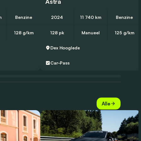
Astra
m
Benzine
2024
11 740 km
Benzine
128 g/km
128 pk
Manueel
125 g/km
g
Dex
Hooglede
Car-Pass
Alle