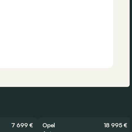
7 699 €
Opel
18 995 €