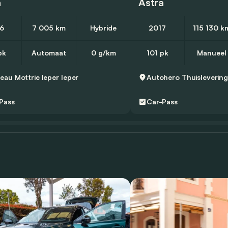
a
Astra
6
7 005 km
Hybride
2017
115 130 k
pk
Automaat
0 g/km
101 pk
Manueel
seau Mottrie Ieper
Ieper
Autohero
Thuisleverin
Pass
Car-Pass