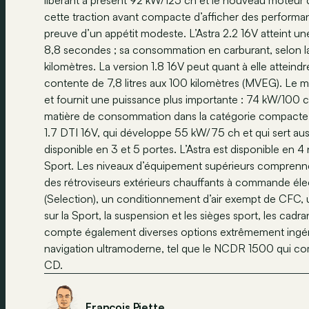
libérant à présent 92 kW/125 ch et le nouveau moteur d
cette traction avant compacte d’afficher des performan
preuve d’un appétit modeste. L’Astra 2.2 16V atteint u
8,8 secondes ; sa consommation en carburant, selon l
kilomètres. La version 1.8 16V peut quant à elle attei
contente de 7,8 litres aux 100 kilomètres (MVEG). Le m
et fournit une puissance plus importante : 74 kW/100 ch
matière de consommation dans la catégorie compacte. L
1.7 DTI 16V, qui développe 55 kW/75 ch et qui sert auss
disponible en 3 et 5 portes. L’Astra est disponible en 
Sport. Les niveaux d’équipement supérieurs comprennent
des rétroviseurs extérieurs chauffants à commande élect
(Selection), un conditionnement d’air exempt de CFC, un
sur la Sport, la suspension et les sièges sport, les cadra
compte également diverses options extrêmement ing
navigation ultramoderne, tel que le NCDR 1500 qui c
CD.
François Piette