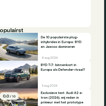
opulairst
De 10 populairste plug-
inhybrides in Europa: BYD
en Jaecoo domineren
4 aug 2026
BYD Ti7: binnenkort in
Europa als Defender-rivaal?
3 aug 2026
Exclusieve test: Audi A2 e-
0.0
/ 10
tron (2026), wij reden in
primeur met het prototype