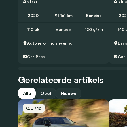
Astra
Astr
2020
91 161 km
Benzine
202
110 pk
Manueel
120 g/km
145 
Autohero
Thuislevering
Bari
Car-Pass
Car-
Gerelateerde artikels
Alle
Opel
Nieuws
0.0
/ 10