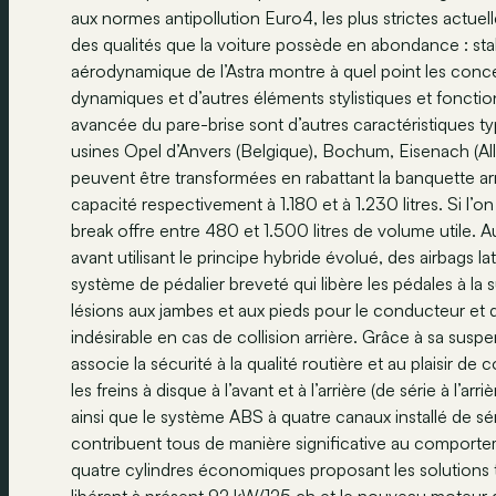
aux normes antipollution Euro4, les plus strictes actue
des qualités que la voiture possède en abondance : stabi
aérodynamique de l’Astra montre à quel point les conc
dynamiques et d’autres éléments stylistiques et fonctio
avancée du pare-brise sont d’autres caractéristiques t
usines Opel d’Anvers (Belgique), Bochum, Eisenach (Al
peuvent être transformées en rabattant la banquette arr
capacité respectivement à 1.180 et à 1.230 litres. Si l’
break offre entre 480 et 1.500 litres de volume utile. Au
avant utilisant le principe hybride évolué, des airbags l
système de pédalier breveté qui libère les pédales à la s
lésions aux jambes et aux pieds pour le conducteur et de
indésirable en cas de collision arrière. Grâce à sa susp
associe la sécurité à la qualité routière et au plaisir d
les freins à disque à l’avant et à l’arrière (de série à l’a
ainsi que le système ABS à quatre canaux installé de sér
contribuent tous de manière significative au comportem
quatre cylindres économiques proposant les solutions 