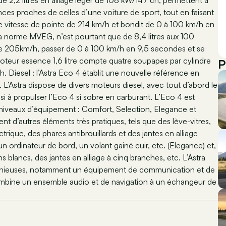
e 2,2 litres en alliage léger de 108 kW/147 ch, permettent à
ces proches de celles d’une voiture de sport, tout en faisant
ne vitesse de pointe de 214 km/h et bondit de 0 à 100 km/h en
a norme MVEG, n’est pourtant que de 8,4 litres aux 100
ndre 205km/h, passer de 0 à 100 km/h en 9,5 secondes et se
oteur essence 1,6 litre compte quatre soupapes par cylindre
P
. Diesel : l’Astra Eco 4 établit une nouvelle référence en
’Astra dispose de divers moteurs diesel, avec tout d’abord le
i à propulser l’Eco 4 si sobre en carburant. L’Eco 4 est
4 niveaux d’équipement : Comfort, Selection, Elegance et
 d’autres éléments très pratiques, tels que des lève-vitres,
rique, des phares antibrouillards et des jantes en alliage
 ordinateur de bord, un volant gainé cuir, etc. (Elegance) et,
ns blancs, des jantes en alliage à cinq branches, etc. L’Astra
énieuses, notamment un équipement de communication et de
ombine un ensemble audio et de navigation à un échangeur de