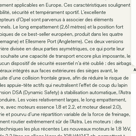
llement applicables en Europe. Ces caractéristiques soulignent
lité, sécurité et tempérament sportif. L’excellente
epteurs d’Opel sont parvenus à associer des éléments
nnels. Le long empattement (2,61 mètres) et la position fort
ypiques de ce best-seller européen, produit dans les quatre
lemagne) et Ellesmere Port (Angleterre). Ces deux versions
ière divisée en deux parties asymétriques, ce qui porte leur
on souhaite une capacité de transport encore plus imposante, le
cun dispositif de sécurité essentiel n’a été oublié : des airbags
atéraux intégrés aux faces extérieures des sièges avant, le
uite d’une collision frontale grave, afin de réduire le risque de
s appuie-tête actifs qui neutralisent l’effet de coup du lapin
ension DSA (Dynamic Safety) à stabilisation automatique, l’Astra
e conduire. Les voies relativement larges, le long empattement,
rrière, avec moteurs essence 1.8 et 2.2, et moteur diesel 2.0),
ie et pourvu d’une répartition variable de la force de freinage,
ent routier extrêmement sûr de l’Astra. Les moteurs : des
techniques les plus récentes Les nouveaux moteurs le 1.8 16V,